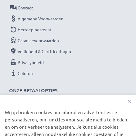
Als internationale speciaalzaak sinds 2004 weten wij,
Contact
waar het bij hoogwaardige producten om draait.
Algemene Voorwaarden
Daarom verlenen wij een garantie van 36 maanden!
Herroepingsrecht
Garantievoorwaarden
Veiligheid & Certificeringen
Privacybeleid
Colofon
ONZE BETAALOPTIES
×
Wij gebruiken cookies om inhoud en advertenties te
ONZE VERZENDPARTNERS
personaliseren, om functies voor sociale media te bieden
en om ons verkeer te analyseren. Je kunt alle cookies
accepteren, alleen noodzakelijke cookies toestaan of je
© subtel.nl 2026