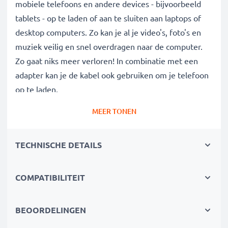
mobiele telefoons en andere devices - bijvoorbeeld
tablets - op te laden of aan te sluiten aan laptops of
desktop computers. Zo kan je al je video's, foto's en
muziek veilig en snel overdragen naar de computer.
Zo gaat niks meer verloren! In combinatie met een
adapter kan je de kabel ook gebruiken om je telefoon
op te laden.
MEER TONEN
Data kabel van hoge kwaliteit voor al je
megabytes en gigabytes:
TECHNISCHE DETAILS
✔ Gegevensoverdracht in de kortste tijd -
transferkabel met huidige versie 2.0
✔ Veilige gegevensoverdracht - overdrachtkabel voor
COMPATIBILITEIT
veilig kopiëren van documenten, foto's, video's &
muziek
BEOORDELINGEN
✔ Software en firmware updates - computerkabel met