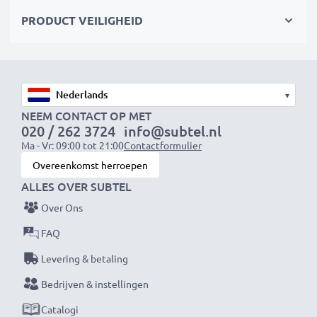
480 MBit/s - USB 2.0 hoge overdrachtssnelheid
PRODUCT VEILIGHEID
Merk:
CELLONIC Smartphone kabel
Soort:
Stromkabel und Datentransferkabel (Data
& Charging cable)
▾
Aansluiting 1
: Micro USB Ladestecker
NEEM CONTACT OP MET
Aansluiting 2
: USB A Anschlussstecker
020 / 262 3724
info@subtel.nl
Ma - Vr: 09:00 tot 21:00
Contactformulier
Versie
: 2.0
Overeenkomst herroepen
Laadstroom
: 1A
ALLES OVER SUBTEL
Datasnelheid (max)
: 480 MBit/s - USB 2.0
Over Ons
Lengte van de kabel:
1m
Kabel Materiaal
: PVC
FAQ
Connector materiaal
: PVC
Levering & betaling
Kleur
: zwart
Bedrijven & instellingen
Catalogi
★ 3 jaar garantie ★