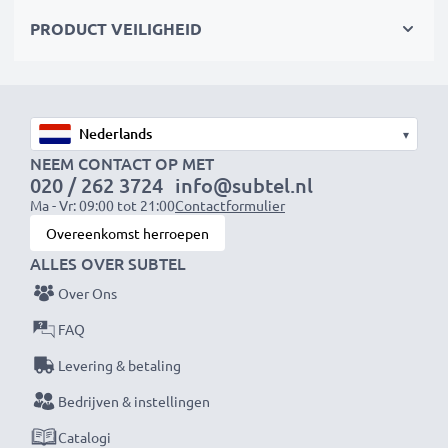
480 MBit/s - USB 2.0 hoge overdrachtssnelheid
PRODUCT VEILIGHEID
Merk:
CELLONIC Smartphone kabel
Soort:
Stromkabel und Datentransferkabel (Data
& Charging cable)
▾
Aansluiting 1
: Mini USB Ladestecker
NEEM CONTACT OP MET
Aansluiting 2
: USB A Anschlussstecker
020 / 262 3724
info@subtel.nl
Ma - Vr: 09:00 tot 21:00
Contactformulier
Versie
: 2.0
Overeenkomst herroepen
Laadstroom
: 1A
ALLES OVER SUBTEL
Datasnelheid (max)
: 480 MBit/s - USB 2.0
Over Ons
Lengte van de kabel:
1m
Kabel Materiaal
: PVC
FAQ
Connector materiaal
: PVC
Levering & betaling
Kleur
: zwart
Bedrijven & instellingen
Catalogi
★ 3 jaar garantie ★