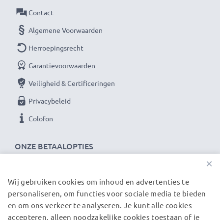
Als internationale speciaalzaak sinds 2004 weten wij,
Contact
waar het bij hoogwaardige producten om draait.
Algemene Voorwaarden
Daarom verlenen wij een garantie van 36 maanden!
Herroepingsrecht
Garantievoorwaarden
Veiligheid & Certificeringen
Privacybeleid
Colofon
ONZE BETAALOPTIES
×
Wij gebruiken cookies om inhoud en advertenties te
ONZE VERZENDPARTNERS
personaliseren, om functies voor sociale media te bieden
en om ons verkeer te analyseren. Je kunt alle cookies
accepteren, alleen noodzakelijke cookies toestaan of je
© subtel.nl 2026