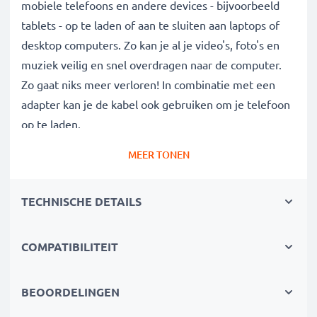
mobiele telefoons en andere devices - bijvoorbeeld
tablets - op te laden of aan te sluiten aan laptops of
desktop computers. Zo kan je al je video's, foto's en
muziek veilig en snel overdragen naar de computer.
Zo gaat niks meer verloren! In combinatie met een
adapter kan je de kabel ook gebruiken om je telefoon
op te laden.
MEER TONEN
Data kabel van hoge kwaliteit voor al je
megabytes en gigabytes:
TECHNISCHE DETAILS
✔ Gegevensoverdracht in de kortste tijd -
transferkabel met huidige versie 2.0
✔ Veilige gegevensoverdracht - overdrachtkabel voor
COMPATIBILITEIT
veilig kopiëren van documenten, foto's, video's &
muziek
BEOORDELINGEN
✔ Software en firmware updates - computerkabel met