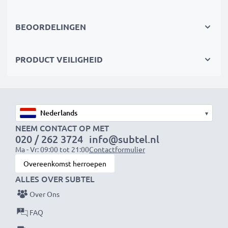
gecertificeerde normen - daarom geven wij 3 jaar
garantie op onze laptop accus.
BEOORDELINGEN
De duurzame keuze
Vervang de accu, niet je laptop. Het is de slimmere,
PRODUCT VEILIGHEID
goedkopere, milieuvriendelijkere keuze - verminder
jouw ecologische voetafdruk en onnodig afval.
Kies CELLONIC en lever nooit in op kwaliteit.
Bestel nu!
▾
NEEM CONTACT OP MET
020 / 262 3724
info@subtel.nl
Ma - Vr: 09:00 tot 21:00
Contactformulier
Overeenkomst herroepen
ALLES OVER SUBTEL
Over Ons
FAQ