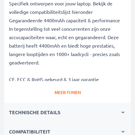
Specifiek ontworpen voor jouw laptop. Bekijk de
volledige compatibiliteitslijst hieronder
Gegarandeerde 4400mAh capaciteit & performance
In tegenstelling tot veel concurrenten zijn onze
accucapaciteiten waar, echt en gegarandeerd. Deze
batterij heeft 4400mAh en biedt hoge prestaties,
langere looptijden en 1000+ laadcycli - precies zoals
geadverteerd.
CE, FCC & RoHS gekeurd & 3 jaar garantie
Onze Grade A batterijcellen zijn streng getest om
MEER TONEN
optimale veiligheidsniveaus te garanderen en worden
geleverd met ingebouwde bescherming tegen
TECHNISCHE DETAILS
kortsluiting, oververhitting en overspanning. Als
gespecialiseerde leverancier sinds 2004 staan onze
vervangende accus voor hoge kwaliteit en
COMPATIBILITEIT