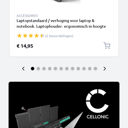
ACCESSOIRES
Laptopstandaard / verhoging voor laptop &
notebook. Laptophouder: ergonomisch in hoogte
verstelbare standaard - 3 in 1 laptop riser zwart
(2 beoordelingen)
voor bureau of bank
€ 14,95