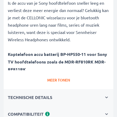
Is de accu van je Sony hoofdtelefoon sneller leeg en
verliest deze meer energie dan normaal? Gelukkig kan
je met de CELLONIC wisselaccu voor je bluetooth
headphone uren lang naar films, series of muziek
luisteren, want deze is speciaal voor Sennheiser
Wireless Headphones ontwikkeld.
Koptelefoon accu batterij BP-HP550-11 voor Sony
TV hoofdtelefoons zoals de MDR-RF810RK MDR-
RF811RK
Je muziek uren lang streamen op een hoog volume?
MEER TONEN
Je favoriete concert kijken dat urenlang duurt? Met de
vervangende batterij voor je Sennheiser TV
TECHNISCHE DETAILS
koptelefoon kan je urenlang genieten van elk visueel
entertainment! De stroombron heeft over een lange
levensduur en is geschikt voor de Sony MDR-RF840R
COMPATIBILITEIT