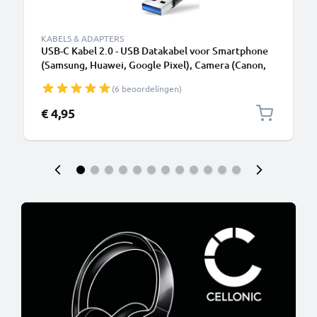
KABELS & ADAPTERS
USB-C Kabel 2.0 - USB Datakabel voor Smartphone
(Samsung, Huawei, Google Pixel), Camera (Canon,
Panasonic Lumix, Sony, GoPro) - 1,0m 3A
(6 beoordelingen)
Oplaadkabel USB C Stekker
€ 4,95