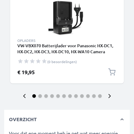
OPLADERS
VW-VBX070 Batterijlader voor Panasonic HX-DC1,
HX-DC2, HX-DC3, HX-DC10, HX-WA10 Camera
Accu's van CELLONIC
(0 beoordelingen)
€ 19,95
OVERZICHT
Voor dat ene moment heb je net wat meer energie