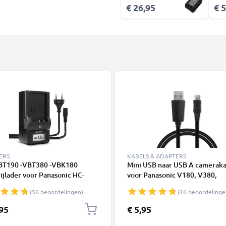
€ 26,95
€ 
ERS
KABELS & ADAPTERS
T190 -VBT380 -VBK180
Mini USB naar USB A cameraka
ijlader voor Panasonic HC-
voor Panasonic V180, V380,
V800 V770 V760 V750 V380
HCX1000, Lumix L1, DC SD 9, 
(56 beoordelingen)
(26 beoordelinge
V180 V10 HC-VXF990 HC-
LC1, SD40 1A snellaad-datakab
 Camera Accu's van CELLONIC
K1HY04YY0032, zwart, PVC, 
,95
€ 5,95
CELLONIC