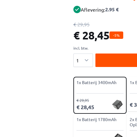
2.95 €
Aflevering:
€ 29,95
€ 28,45
-5%
incl. btw.
Aantal
1x Batterij 3400mAh
1x 
€ 29,95
€ 
€ 28,45
1x Batterij 1780mAh
2x 
Opl