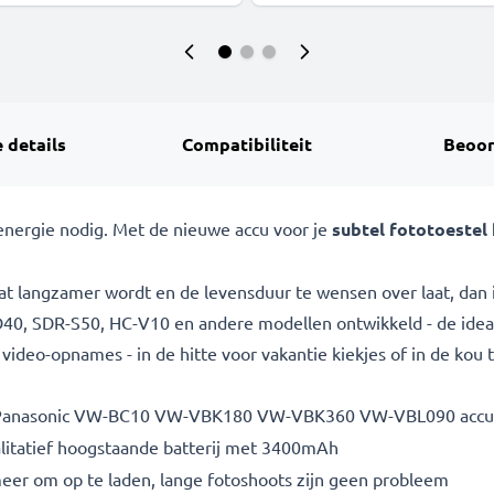
 details
Compatibiliteit
Beoor
nergie nodig. Met de nieuwe accu voor je
subtel fototoestel 
at langzamer wordt en de levensduur te wensen over laat, dan i
SD40, SDR-S50, HC-V10 en andere modellen ontwikkeld - de ide
deo-opnames - in de hitte voor vakantie kiekjes of in de kou t
 Panasonic VW-BC10 VW-VBK180 VW-VBK360 VW-VBL090 accu
litatief hoogstaande batterij met 3400mAh
eer om op te laden, lange fotoshoots zijn geen probleem