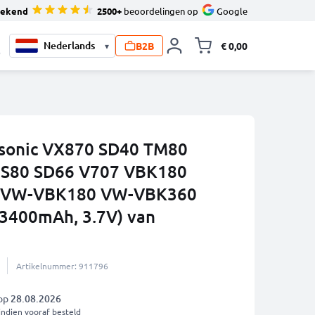
tekend
2500+
beoordelingen op
Google
B2B
€ 0,00
▾
Knevel minicart,
0
asonic VX870 SD40 TM80
HS80 SD66 V707 VBK180
 VW-VBK180 VW-VBK360
3400mAh, 3.7V) van
Artikelnummer: 911796
 op
28.08.2026
indien vooraf besteld