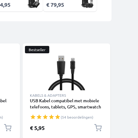
54,95
€ 79,95
Bestseller
KABELS & ADAPTERS
ACCESSOI
bel
USB Kabel compatibel met mobiele
Hot Shoe
telefoons, tablets, GPS, smartwatch
Fujifilm,
Lumix
of luidsprekers - 1m Oplaadkabel 1A
Leica va
n)
(54 beoordelingen)
el
PVC
1m van
€ 5,95
€ 6,95