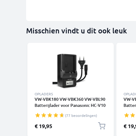
Misschien vindt u dit ook leuk
OPLADERS
OPLAD
VW-VBK180 VW-VBK360 VW-VBL90
VW-VB
Batterijlader voor Panasonic HC-V10
Batter
-V100 -V500 -V700 HDC-SD40 -SD60
V777 
(77 beoordelingen)
-SD80 -SD90 SDR-S50, Nokia 3650
V270 
Camera Accu's van CELLONIC
VX980
€ 19,95
€ 19