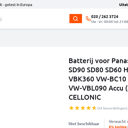
t - getest in Europa
Uits
020 / 262 3724
Ma - Vr: 09:00 tot 21:0
Batterij voor Pan
SD90 SD80 SD60 
VBK360 VW-BC10
VW-VBL090 Accu (
CELLONIC
(54 beoordelingen)
Verwacht
Niet beschikbaar
5% korting