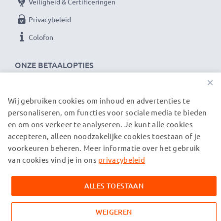
Veiligheid & Certificeringen
Privacybeleid
Colofon
ONZE BETAALOPTIES
×
Wij gebruiken cookies om inhoud en advertenties te
ONZE VERZENDPARTNERS
personaliseren, om functies voor sociale media te bieden
en om ons verkeer te analyseren. Je kunt alle cookies
accepteren, alleen noodzakelijke cookies toestaan of je
© subtel.nl 2026
voorkeuren beheren. Meer informatie over het gebruik
Alle prijzen zijn inclusief btw en exclusief verzendkosten.
Houd er rekening mee dat alle genoemde handelsmerken de
van cookies vind je in ons
privacybeleid
geregistreerde handelsmerken van hun eigenaren zijn en
uitsluitend worden vermeld om informatie over onze
ALLES TOESTAAN
producten te verstrekken.
WEIGEREN