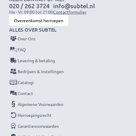
020 / 262 3724
info@subtel.nl
Merk:
CELLONIC
Ma - Vr: 09:00 tot 21:00
Contactformulier
Capaciteit
: 1000mAh
Overeenkomst herroepen
Spanning
: 7.2V - 7.4V
ALLES OVER SUBTEL
Celtype
: Lithium Ion
Over Ons
Kleur
: zwart
FAQ
De vervangende ENEL9 EN-EL9A EN-EL9A accu voor
Levering & betaling
je Nikon digitale camera van CELLONIC – biedt de
Bedrijven & instellingen
beste kwaliteit en optimale stroomverzorging tegen
Catalogi
een eerlijke prijs.
Contact
★ 3 jaar garantie ★
Algemene Voorwaarden
Als internationale vakhandelaar sinds 2004 weten wij
Herroepingsrecht
waarom het draait bij hoogwaardige producten.
Garantievoorwaarden
Daarom bieden wij 36 maanden garantie!