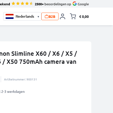
tekend
2500+
beoordelingen op
Google
B2B
€ 0,00
▾
Knevel minicart,
0
non Slimline X60 / X6 / X5 /
6 / X50 750mAh camera van
Artikelnummer: 900131
: 2-3 werkdagen