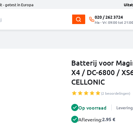
t - getest in Europa
Uits
020 / 262 3724
Ma - Vr: 09:00 tot 21:0
Batterij voor Magi
X4 / DC-6800 / XS
CELLONIC
(2 beoordelingen)
Op voorraad
Levering
2.95 €
Aflevering: