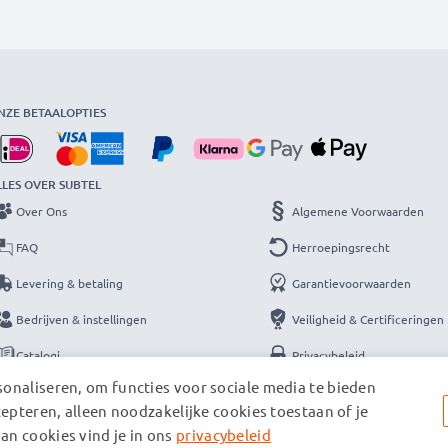
NZE BETAALOPTIES
LLES OVER SUBTEL
Over Ons
Algemene Voorwaarden
FAQ
Herroepingsrecht
Levering & betaling
Garantievoorwaarden
Bedrijven & instellingen
Veiligheid & Certificeringen
Catalogi
Privacybeleid
onaliseren, om functies voor sociale media te bieden
Contact
Colofon
cepteren, alleen noodzakelijke cookies toestaan of je
an cookies vind je in ons
privacybeleid