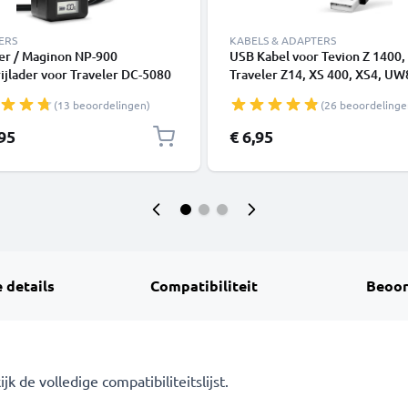
ERS
KABELS & ADAPTERS
er / Maginon NP-900
USB Kabel voor Tevion Z 1400,
ijlader voor Traveler DC-5080
Traveler Z14, XS 400, XS4, UW
line X5 / Slimline X6 / Super
12, Super Slim XS-9, -10, Magi
(13 beoordelingen)
(26 beoordelinge
S 7 / XS 12 Camera Accu's van
Action Sports HD1 - 1.5m
NIC
Oplaadkabel Camera foto PVC
,95
€ 6,95
Datakabel zwart
 details
Compatibiliteit
Beoor
 de volledige compatibiliteitslijst.