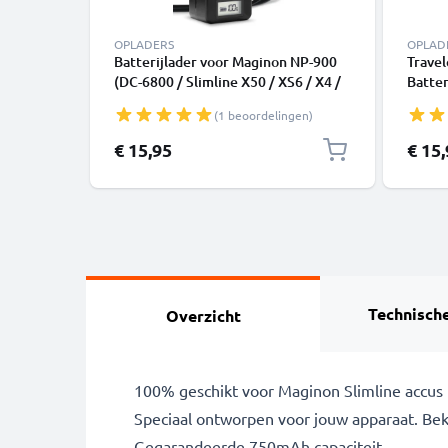
OPLADERS
OPLAD
Batterijlader voor Maginon NP-900
Travel
(DC-6800 / Slimline X50 / XS6 / X4 /
Batter
X5 / X6 / X60) Camera Accu's van
/ Slim
(1 beoordelingen)
CELLONIC
Slim X
CELLO
€ 15,95
€ 15
Technische
Overzicht
100% geschikt voor Maginon Slimline accus
Speciaal ontworpen voor jouw apparaat. Bekijk
Gegarandeerde 750mAh capaciteit