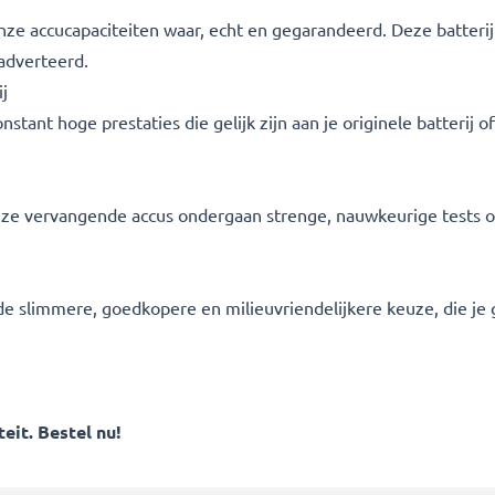
 onze accucapaciteiten waar, echt en gegarandeerd. Deze batter
adverteerd.
j
tant hoge prestaties die gelijk zijn aan je originele batterij o
l onze vervangende accus ondergaan strenge, nauwkeurige tests 
s de slimmere, goedkopere en milieuvriendelijkere keuze, die je g
eit. Bestel nu!