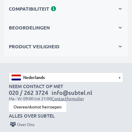
die je geld bespaart en tegelijkertijd je ecologische
COMPATIBILITEIT
voetafdruk verkleint door recycling.
BEOORDELINGEN
PRODUCT VEILIGHEID
▾
NEEM CONTACT OP MET
020 / 262 3724
info@subtel.nl
Ma - Vr: 09:00 tot 21:00
Contactformulier
Overeenkomst herroepen
ALLES OVER SUBTEL
Over Ons