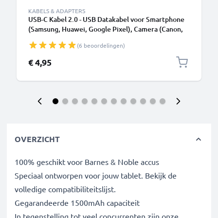
KABELS & ADAPTERS
USB-C Kabel 2.0 - USB Datakabel voor Smartphone
(Samsung, Huawei, Google Pixel), Camera (Canon,
Panasonic Lumix, Sony, GoPro) - 1,0m 3A
(6 beoordelingen)
Oplaadkabel USB C Stekker
€ 4,95
OVERZICHT
100% geschikt voor Barnes & Noble accus
Speciaal ontworpen voor jouw tablet. Bekijk de
volledige compatibiliteitslijst.
Gegarandeerde 1500mAh capaciteit
In tegenstelling tot veel concurrenten zijn onze