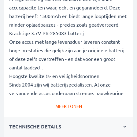
accucapaciteiten waar, echt en gegarandeerd. Deze
batterij heeft 1500mAh en biedt lange looptijden met
minder oplaadpauzes - precies zoals geadverteerd.
Krachtige 3.7V PR-285083 batterij
Onze accus met lange levensduur leveren constant
hoge prestaties die gelijk zijn aan je originele batterij
of deze zelfs overtreffen - en dat voor een groot
aantal laadcycli.
Hoogste kwaliteits- en veiligheidsnormen
Sinds 2004 zijn wij batterijspecialisten. Al onze
vervangende accus ondergaan strenge, nauwkeurige
tests om volledig te voldoen aan de hoogste EU-
MEER TONEN
normen. Daarom bieden wij 3 jaar garantie.
De duurzame keuze
TECHNISCHE DETAILS
Vervang de batterij, niet je apparaat. Het is de
slimmere, goedkopere en milieuvriendelijkere keuze,