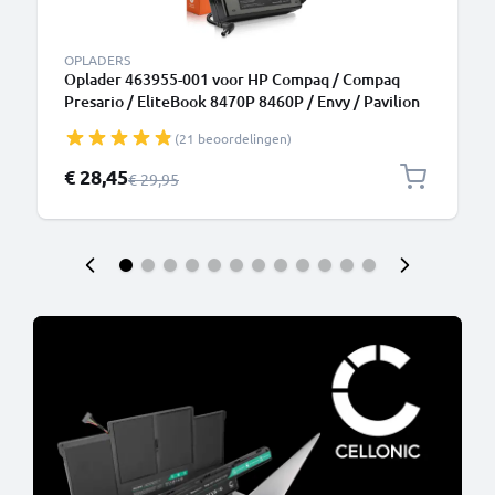
OPLADERS
Oplader 463955-001 voor HP Compaq / Compaq
Presario / EliteBook 8470P 8460P / Envy / Pavilion
DV7, DV6, G7 / ProBook 6570B laptop - Lader 19V
(21 beoordelingen)
90W Oplaadkabel 2.6m voor notebook
Speciale prijs
€ 28,45
Normale prijs
€ 29,95