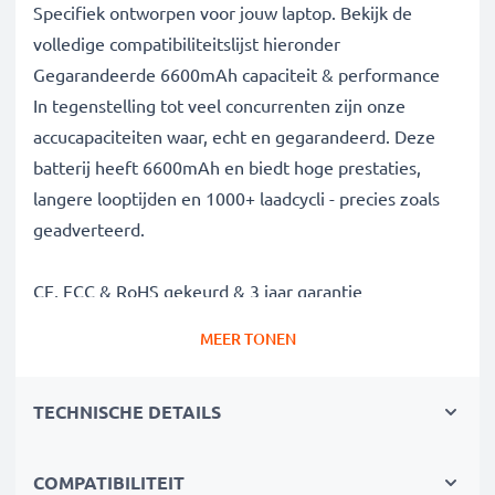
Specifiek ontworpen voor jouw laptop. Bekijk de
volledige compatibiliteitslijst hieronder
Gegarandeerde 6600mAh capaciteit & performance
In tegenstelling tot veel concurrenten zijn onze
accucapaciteiten waar, echt en gegarandeerd. Deze
batterij heeft 6600mAh en biedt hoge prestaties,
langere looptijden en 1000+ laadcycli - precies zoals
geadverteerd.
CE, FCC & RoHS gekeurd & 3 jaar garantie
Onze Grade A batterijcellen zijn streng getest om
MEER TONEN
optimale veiligheidsniveaus te garanderen en worden
geleverd met ingebouwde bescherming tegen
TECHNISCHE DETAILS
kortsluiting, oververhitting en overspanning. Als
gespecialiseerde leverancier sinds 2004 staan onze
vervangende accus voor hoge kwaliteit en
COMPATIBILITEIT