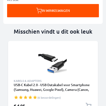
IN WINKELWAGEN
Misschien vindt u dit ook leuk
KABELS & ADAPTERS
USB-C Kabel 2.0 - USB Datakabel voor Smartphone
(Samsung, Huawei, Google Pixel), Camera (Canon,
Panasonic Lumix, Sony, GoPro) - 1,0m 3A
(6 beoordelingen)
Oplaadkabel USB C Stekker
€ 4,95