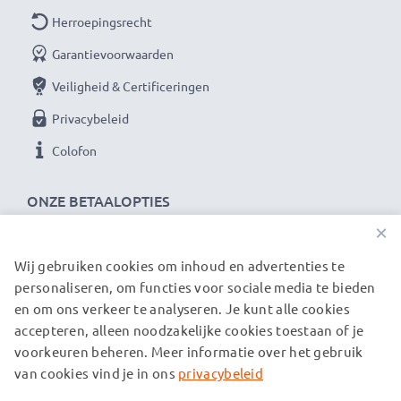
Herroepingsrecht
Garantievoorwaarden
Veiligheid & Certificeringen
Privacybeleid
Colofon
ONZE BETAALOPTIES
×
Wij gebruiken cookies om inhoud en advertenties te
ONZE VERZENDPARTNERS
personaliseren, om functies voor sociale media te bieden
en om ons verkeer te analyseren. Je kunt alle cookies
accepteren, alleen noodzakelijke cookies toestaan of je
© subtel.nl 2026
voorkeuren beheren. Meer informatie over het gebruik
Alle prijzen zijn inclusief btw en exclusief verzendkosten.
Houd er rekening mee dat alle genoemde handelsmerken de
van cookies vind je in ons
privacybeleid
geregistreerde handelsmerken van hun eigenaren zijn en