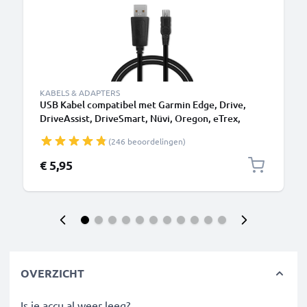
KABELS & ADAPTERS
USB Kabel compatibel met Garmin Edge, Drive,
DriveAssist, DriveSmart, Nüvi, Oregon, eTrex,
GPSMAP - 1m Oplaadkabel 1A Navigatie GPS PVC
(246 beoordelingen)
Datakabel zwart
€ 5,95
OVERZICHT
Is je accu al weer leeg?