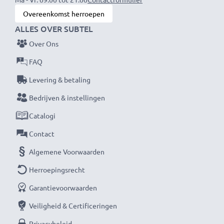
Overeenkomst herroepen
★ 3 Jaar Garantie ★
ALLES OVER SUBTEL
Als internationale vakhandelaar sinds 2004 weten wij
Over Ons
waarom het draait bij hoogwaardige producten.
Daarom bieden wij 36 maanden garantie!
FAQ
Levering & betaling
Bedrijven & instellingen
Catalogi
Contact
Algemene Voorwaarden
Herroepingsrecht
Garantievoorwaarden
Veiligheid & Certificeringen
Privacybeleid