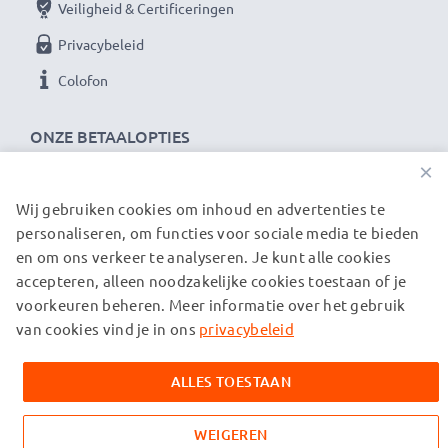
Veiligheid & Certificeringen
Privacybeleid
Colofon
ONZE BETAALOPTIES
×
Wij gebruiken cookies om inhoud en advertenties te
ONZE VERZENDPARTNERS
personaliseren, om functies voor sociale media te bieden
en om ons verkeer te analyseren. Je kunt alle cookies
accepteren, alleen noodzakelijke cookies toestaan of je
© subtel.nl 2026
voorkeuren beheren. Meer informatie over het gebruik
Alle prijzen zijn inclusief btw en exclusief verzendkosten.
Houd er rekening mee dat alle genoemde handelsmerken de
van cookies vind je in ons
privacybeleid
geregistreerde handelsmerken van hun eigenaren zijn en
uitsluitend worden vermeld om informatie over onze
ALLES TOESTAAN
producten te verstrekken.
WEIGEREN