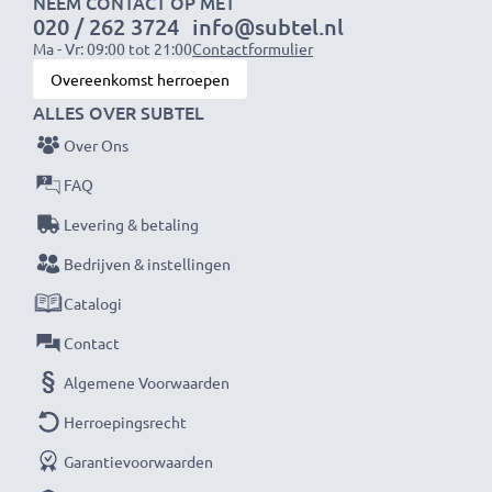
NEEM CONTACT OP MET
020 / 262 3724
info@subtel.nl
Ma - Vr: 09:00 tot 21:00
Contactformulier
Spanning
: 7.4V
Overeenkomst herroepen
ALLES OVER SUBTEL
Celtype
: Lithium Ion
Over Ons
Kleur
: grijs
FAQ
Levering & betaling
Bedrijven & instellingen
★ 3 Jaar Garantie ★
Catalogi
Als internationale vakhandelaar sinds 2004 weten wij
waarom het draait bij hoogwaardige producten.
Contact
Daarom bieden wij 36 maanden garantie!
Algemene Voorwaarden
Herroepingsrecht
Garantievoorwaarden