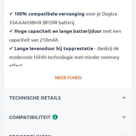
✔
100% compatibele vervanging
voor je Dogtra
35AAAH3BMX BP20R batterij
✔
Hoge capaciteit en lange batterijduur
met een
capaciteit van 210mAh
✔
Lange levensduur bij topprestatie
- dankzij de
modernste NiMH technologie met minder memory
effect
✔
Gegarandeerde veiligheid -
bescherming tegen
MEER TONEN
kortsluiting, overhitting en overspanning
✔
Overal zorgeloos onderweg gebruiken
- De lange
TECHNISCHE DETAILS
accuduur neemt de zorgen van het opladen weg
Vervangende batterij:
COMPATIBILITEIT
Merk:
subtel vervangende batterij
Capaciteit
: 210mAh