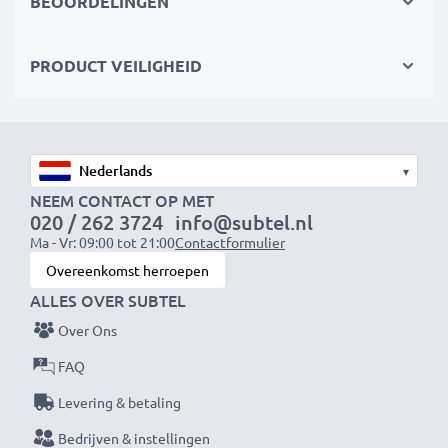
BEOORDELINGEN
Spanning
: 3.6V
Celtype
: NiMH
PRODUCT VEILIGHEID
Dimensies
: 30,9 x 22,7 x 10,6mm
Kleur
: groen
De vervangende accu van subtel biedt de beste
▾
kwaliteit en een uitstekende stroomverzorging tegen
NEEM CONTACT OP MET
020 / 262 3724
info@subtel.nl
een eerlijke prijs.
Ma - Vr: 09:00 tot 21:00
Contactformulier
Overeenkomst herroepen
★ 3 Jaar Garantie ★
ALLES OVER SUBTEL
Als internationale vakhandelaar sinds 2004 weten wij
Over Ons
waarom het draait bij hoogwaardige producten.
Daarom bieden wij 36 maanden garantie!
FAQ
Levering & betaling
Bedrijven & instellingen