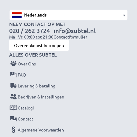
Spanning
: 7.2V - 7.4V
▾
NEEM CONTACT OP MET
020 / 262 3724
info@subtel.nl
Celtype
: Lithium Ion
Ma - Vr: 09:00 tot 21:00
Contactformulier
Overeenkomst herroepen
Kleur
: grijs
ALLES OVER SUBTEL
Over Ons
De vervangende accu voor je toestel van CELLONIC –
FAQ
biedt de beste kwaliteit tegen een optimale
Levering & betaling
stroomverzorging tegen een eerlijke prijs.
Bedrijven & instellingen
Catalogi
★ 3 jaar garantie ★
Als internationale speciaalzaak sinds 2004 weten wij,
Contact
waar het bij hoogwaardige producten op aankomt.
Algemene Voorwaarden
Daarom verlenen wij een garantie van 36 maanden!