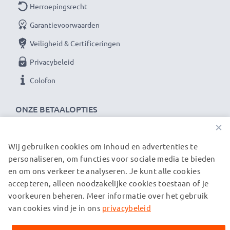
Herroepingsrecht
Garantievoorwaarden
Veiligheid & Certificeringen
Privacybeleid
Colofon
ONZE BETAALOPTIES
×
Wij gebruiken cookies om inhoud en advertenties te
ONZE VERZENDPARTNERS
personaliseren, om functies voor sociale media te bieden
en om ons verkeer te analyseren. Je kunt alle cookies
accepteren, alleen noodzakelijke cookies toestaan of je
© subtel.nl 2026
voorkeuren beheren. Meer informatie over het gebruik
Alle prijzen zijn inclusief btw en exclusief verzendkosten.
Houd er rekening mee dat alle genoemde handelsmerken de
van cookies vind je in ons
privacybeleid
geregistreerde handelsmerken van hun eigenaren zijn en
uitsluitend worden vermeld om informatie over onze