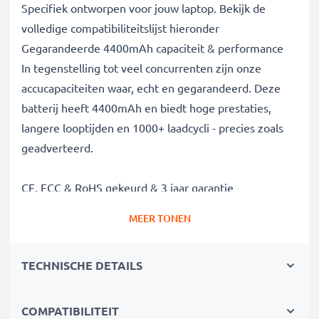
Specifiek ontworpen voor jouw laptop. Bekijk de
volledige compatibiliteitslijst hieronder
Gegarandeerde 4400mAh capaciteit & performance
In tegenstelling tot veel concurrenten zijn onze
accucapaciteiten waar, echt en gegarandeerd. Deze
batterij heeft 4400mAh en biedt hoge prestaties,
langere looptijden en 1000+ laadcycli - precies zoals
geadverteerd.
CE, FCC & RoHS gekeurd & 3 jaar garantie
Onze Grade A batterijcellen zijn streng getest om
MEER TONEN
optimale veiligheidsniveaus te garanderen en worden
geleverd met ingebouwde bescherming tegen
TECHNISCHE DETAILS
kortsluiting, oververhitting en overspanning. Als
gespecialiseerde leverancier sinds 2004 staan onze
vervangende accus voor hoge kwaliteit en
COMPATIBILITEIT