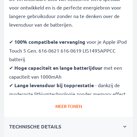
voor ontwikkeld en is de perfecte energiebron voor
langere gebruiksduur zonder na te denken over de
levensduur van de batterijen.
✔
100% compatibele vervanging
voor je Apple iPod
Touch 5 Gen. 616-0621 616-0619 LIS1495APPCC
batterij
✔
Hoge capaciteit en lange batterijduur
met een
capaciteit van 1000mAh
✔
Lange levensduur bij topprestatie
- dankzij de
modernste lithiumtechnologie zonder memory effect
✔
Gegarandeerde veiligheid -
bescherming tegen
MEER TONEN
kortsluiting, overhitting en overspanning
✔
Overal zorgeloos onderweg gebruiken
- De lange
TECHNISCHE DETAILS
accuduur neemt de zorgen van het opladen weg