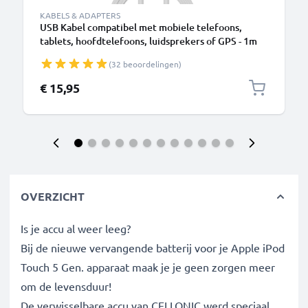
KABELS & ADAPTERS
USB Kabel compatibel met mobiele telefoons,
tablets, hoofdtelefoons, luidsprekers of GPS - 1m
Oplaadkabel Laad Snoer Datakabel wit
(32 beoordelingen)
€ 15,95
OVERZICHT
Is je accu al weer leeg?
Bij de nieuwe vervangende batterij voor je Apple iPod
Touch 5 Gen. apparaat maak je je geen zorgen meer
om de levensduur!
De verwisselbare accu van CELLONIC werd speciaal