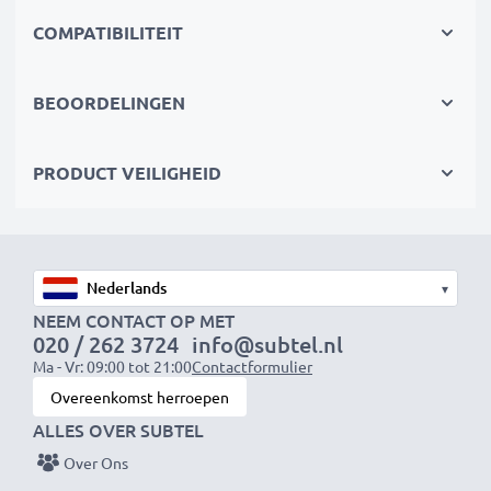
Vervangende batterij:
COMPATIBILITEIT
Merk:
CELLONIC vervangende batterij
Capaciteit
: 1000mAh
BEOORDELINGEN
Spanning
: 3.7V
Celtype
: Lithium Polymer
PRODUCT VEILIGHEID
Dimensies
: 69.43 x 49.38 x 2.40mm
Kleur
: zwart
De vervangende accu van CELLONIC biedt de beste
▾
kwaliteit en een uitstekende stroomverzorging tegen
NEEM CONTACT OP MET
020 / 262 3724
info@subtel.nl
een eerlijke prijs.
Ma - Vr: 09:00 tot 21:00
Contactformulier
Overeenkomst herroepen
★ 3 Jaar Garantie ★
ALLES OVER SUBTEL
Als internationale vakhandelaar sinds 2004 weten wij
Over Ons
waarom het draait bij hoogwaardige producten.