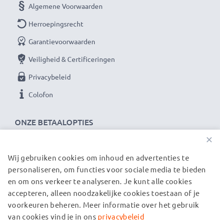
Algemene Voorwaarden
Herroepingsrecht
Garantievoorwaarden
Veiligheid & Certificeringen
Privacybeleid
Colofon
ONZE BETAALOPTIES
×
Wij gebruiken cookies om inhoud en advertenties te
ONZE VERZENDPARTNERS
personaliseren, om functies voor sociale media te bieden
en om ons verkeer te analyseren. Je kunt alle cookies
accepteren, alleen noodzakelijke cookies toestaan of je
© subtel.nl 2026
voorkeuren beheren. Meer informatie over het gebruik
Alle prijzen zijn inclusief btw en exclusief verzendkosten.
Houd er rekening mee dat alle genoemde handelsmerken de
van cookies vind je in ons
privacybeleid