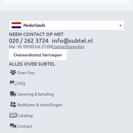
jouw ecologische voetafdruk en onnodig afval.
Kies CELLONIC en lever nooit in op kwaliteit.
Bestel nu!
▾
Opmerking
: >> Een vervangende lithium-ion batterij
NEEM CONTACT OP MET
met een hogere capaciteit (1000mAh of meer) zal een
020 / 262 3724
info@subtel.nl
klein beetje uitsteken aan de onder- of achterkant van
Ma - Vr: 09:00 tot 21:00
Contactformulier
de laptop, maar hij is gewoon geschikt voor gebruik,
Overeenkomst herroepen
omdat onze vervangende batterij speciaal ontworpen
ALLES OVER SUBTEL
is voor het batterijcompartiment in je laptop.
Over Ons
FAQ
Levering & betaling
Bedrijven & instellingen
Catalogi
Contact