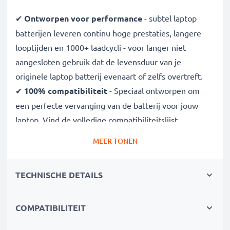
✔
Ontworpen voor performance
- subtel laptop
batterijen leveren continu hoge prestaties, langere
looptijden en 1000+ laadcycli - voor langer niet
aangesloten gebruik dat de levensduur van je
originele laptop batterij evenaart of zelfs overtreft.
✔
100% compatibiliteit
- Speciaal ontworpen om
een perfecte vervanging van de batterij voor jouw
laptop. Vind de volledige compatibiliteitslijst
hieronder
MEER TONEN
✔
CE, FCC & RoHS gekeurd
- Onze Grade A
batterijcellen zijn streng getest om optimale
TECHNISCHE DETAILS
veiligheidsniveaus te garanderen en worden geleverd
met ingebouwde bescherming tegen kortsluiting,
oververhitting en overspanning.
COMPATIBILITEIT
✔
3 jaar garantie
- Als gespecialiseerde leverancier