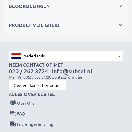
sinds 2004 staan onze vervangende batterijen voor
BEOORDELINGEN
hoge kwaliteit en gecertificeerde normen - daarom
worden ze geleverd met 36 maanden garantie.
PRODUCT VEILIGHEID
✔
Bespaar geld, help het milieu
- Vervang de
batterij, niet je laptop. Het is de slimmere,
goedkopere, milieuvriendelijkere keuze - verminder
jouw ecologische voetafdruk door recycling en
▾
verminder onnodig afval.
NEEM CONTACT OP MET
020 / 262 3724
info@subtel.nl
Ma - Vr: 09:00 tot 21:00
Contactformulier
Snelle levering. 30 dagen retourbeleid. Koop nu!
Overeenkomst herroepen
ALLES OVER SUBTEL
Over Ons
FAQ
Levering & betaling