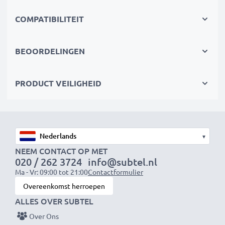
effect is langdurig schroeven, schuren en boren geen
probleem meer
COMPATIBILITEIT
✔
Gegarandeerde veiligheid -
bescherming bij het
klussen tegen kortsluiting, overhitting en
BEOORDELINGEN
overspanning
✔
Overal zorgeloos rondom het huis gebruiken
-
PRODUCT VEILIGHEID
De lange accuduur neemt de zorgen van het opladen
weg
Verwisselbare gereedschapsaccu:
▾
Merk:
CELLONIC Power Tool Batterij
NEEM CONTACT OP MET
020 / 262 3724
info@subtel.nl
Capaciteit
: 3Ah
Ma - Vr: 09:00 tot 21:00
Contactformulier
Spanning
: 7.2V
Overeenkomst herroepen
Celtype
: NiMH
ALLES OVER SUBTEL
Kleur
: zwart
Over Ons