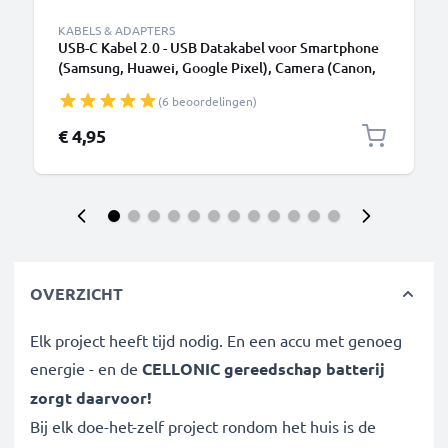
KABELS & ADAPTERS
USB-C Kabel 2.0 - USB Datakabel voor Smartphone
(Samsung, Huawei, Google Pixel), Camera (Canon,
Panasonic Lumix, Sony, GoPro) - 1,0m 3A
(6 beoordelingen)
Oplaadkabel USB C Stekker
€ 4,95
OVERZICHT
Elk project heeft tijd nodig. En een accu met genoeg
energie - en de
CELLONIC gereedschap batterij
zorgt daarvoor!
Bij elk doe-het-zelf project rondom het huis is de