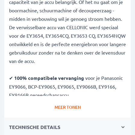
capaciteit van je accu belangrijk. Of het nu gaat om je
boormachine, schuurmachine of decoupeerzaag -
midden in verbouwing wil je genoeg stroom hebben.
De verwisselbare accu van CELLONIC werd speciaal
voor de EY3654, EY3654CQ, EY3653 CQ, EY3654NQW
ontwikkeld en is de perfecte energiebron voor langere
gebruiksduur zonder na te denken over de levensduur
van de accu.
✔
100% compatibele vervanging
voor je Panasonic
EY9066, BCP-EY9065, EY9065, EY9066B, EY9166,
EY9166B gereedschapsaccu
✔
Hoge capaciteit en lange batterijduur
met een
MEER TONEN
capaciteit van 3Ah
✔
Lange levensduur bij topprestatie
- dankzij de
TECHNISCHE DETAILS
modernste NiMH technologie met minder memory