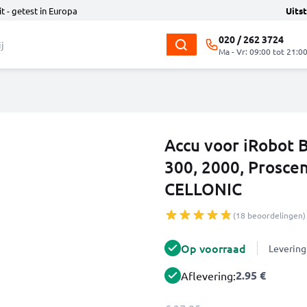
t - getest in Europa
Uits
020 / 262 3724
Ma - Vr: 09:00 tot 21:0
Accu voor iRobot B
300, 2000, Prosce
CELLONIC
(18 beoordelingen)
Op voorraad
Levering
2.95 €
Aflevering: