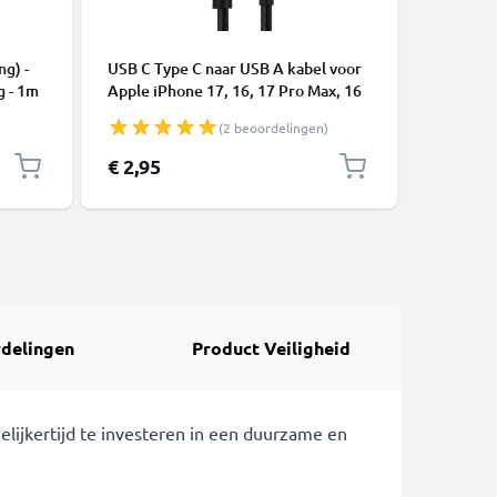
KABELS &
ng) -
USB C Type C naar USB A kabel voor
USB Kabe
g - 1m
Apple iPhone 17, 16, 17 Pro Max, 16
telefoon
Pro, 16 Pro Max, 17 Pro, 16e, 16 Plus
of luids
(2 beoordelingen)
Samsung Galaxy S25 Ultra, S25
Laad Sno
Google Pixel 10, 9a, 10 Pro, 10 Pro
€ 2,95
€ 4,95
XL Xiaomi 15 Ultra, Redmi Note 14
Pro+, Note 14 Pro, 15T Pro OnePlus
13 3A snell
delingen
Product Veiligheid
lijkertijd te investeren in een duurzame en