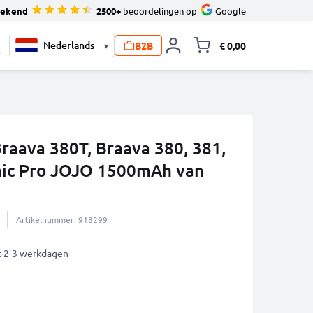
tekend
2500+
beoordelingen op
Google
B2B
€ 0,00
▾
Knevel minicart,
0
raava 380T, Braava 380, 381,
nic Pro JOJO 1500mAh van
Artikelnummer: 918299
: 2-3 werkdagen