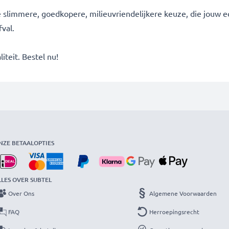
de slimmere, goedkopere, milieuvriendelijkere keuze, die jouw 
val.
iteit. Bestel nu!
NZE BETAALOPTIES
LLES OVER SUBTEL
Over Ons
Algemene Voorwaarden
FAQ
Herroepingsrecht