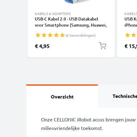
KABELS & ADAPTERS
KABEL
USB-C Kabel 2.0 - USB Datakabel
USB K
voor Smartphone (Samsung, Huawei,
iPhone
Google Pixel), Camera (Canon,
SE - 
(6 beoordelingen)
Panasonic Lumix, Sony, GoPro) -
1,0m 3A Oplaadkabel USB C Stekker
€ 4,95
€ 15
Technische
Overzicht
Onze CELLONIC iRobot accus brengen jouw st
milieuvriendelijke toekomst.