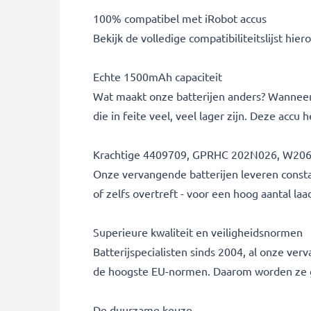
100% compatibel met iRobot accus
Bekijk de volledige compatibiliteitslijst hier
Echte 1500mAh capaciteit
Wat maakt onze batterijen anders? Wanneer 
die in feite veel, veel lager zijn. Deze acc
Krachtige 4409709, GPRHC 202N026, W20
Onze vervangende batterijen leveren constan
of zelfs overtreft - voor een hoog aantal laad
Superieure kwaliteit en veiligheidsnormen
Batterijspecialisten sinds 2004, al onze ve
de hoogste EU-normen. Daarom worden ze ge
De duurzame keuze