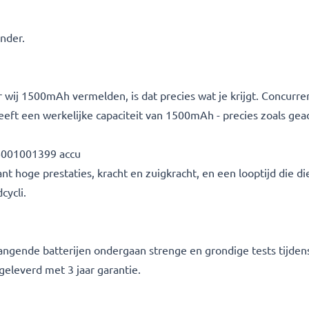
onder.
wij 1500mAh vermelden, is dat precies wat je krijgt. Concurren
u heeft een werkelijke capaciteit van 1500mAh - precies zoals ge
6001001399 accu
t hoge prestaties, kracht en zuigkracht, en een looptijd die di
cycli.
rvangende batterijen ondergaan strenge en grondige tests tijde
leverd met 3 jaar garantie.