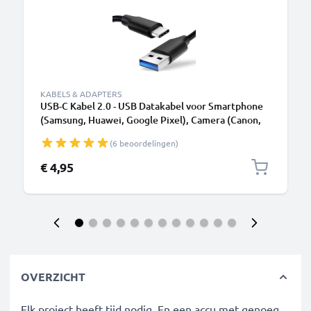
KABELS & ADAPTERS
USB-C Kabel 2.0 - USB Datakabel voor Smartphone
(Samsung, Huawei, Google Pixel), Camera (Canon,
Panasonic Lumix, Sony, GoPro) - 1,0m 3A
(6 beoordelingen)
Oplaadkabel USB C Stekker
€ 4,95
OVERZICHT
Elk project heeft tijd nodig. En een accu met genoeg