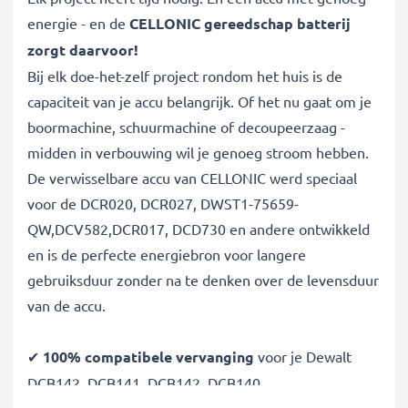
energie - en de
CELLONIC gereedschap batterij
zorgt daarvoor!
Bij elk doe-het-zelf project rondom het huis is de
capaciteit van je accu belangrijk. Of het nu gaat om je
boormachine, schuurmachine of decoupeerzaag -
midden in verbouwing wil je genoeg stroom hebben.
De verwisselbare accu van CELLONIC werd speciaal
voor de DCR020, DCR027, DWST1-75659-
QW,DCV582,DCR017, DCD730 en andere ontwikkeld
en is de perfecte energiebron voor langere
gebruiksduur zonder na te denken over de levensduur
van de accu.
✔
100% compatibele vervanging
voor je Dewalt
DCB142, DCB141, DCB142, DCB140