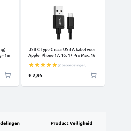
KABELS &
ng) -
USB C Type C naar USB A kabel voor
USB Kabe
g - 1m
Apple iPhone 17, 16, 17 Pro Max, 16
telefoon
Pro, 16 Pro Max, 17 Pro, 16e, 16 Plus
of luids
(2 beoordelingen)
Samsung Galaxy S25 Ultra, S25
Laad Sno
Google Pixel 10, 9a, 10 Pro, 10 Pro
€ 2,95
€ 4,95
XL Xiaomi 15 Ultra, Redmi Note 14
Pro+, Note 14 Pro, 15T Pro OnePlus
13 3A snell
delingen
Product Veiligheid