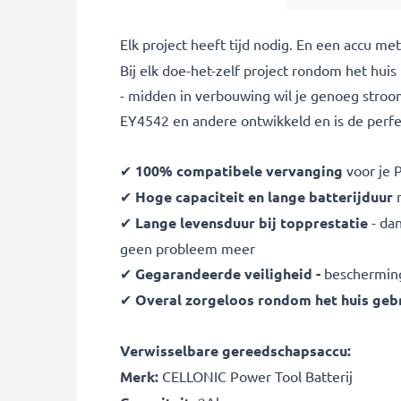
Elk project heeft tijd nodig. En een accu m
Bij elk doe-het-zelf project rondom het hui
- midden in verbouwing wil je genoeg stro
EY4542 en andere ontwikkeld en is de perfe
✔
100% compatibele vervanging
voor je 
✔
Hoge capaciteit en lange batterijduur
m
✔
Lange levensduur bij topprestatie
- da
geen probleem meer
✔
Gegarandeerde veiligheid -
bescherming 
✔
Overal zorgeloos rondom het huis geb
Verwisselbare gereedschapsaccu:
Merk:
CELLONIC Power Tool Batterij