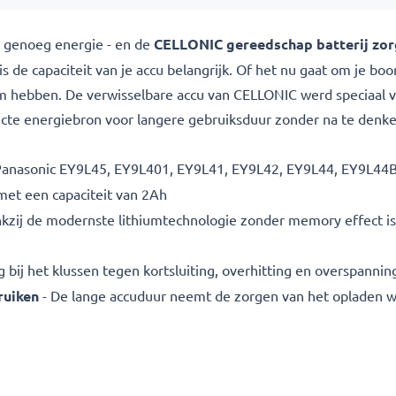
et genoeg energie - en de
CELLONIC gereedschap batterij zor
s is de capaciteit van je accu belangrijk. Of het nu gaat om je
om hebben. De verwisselbare accu van CELLONIC werd speciaal
cte energiebron voor langere gebruiksduur zonder na te denke
Panasonic EY9L45, EY9L401, EY9L41, EY9L42, EY9L44, EY9L44
et een capaciteit van 2Ah
nkzij de modernste lithiumtechnologie zonder memory effect is
bij het klussen tegen kortsluiting, overhitting en overspannin
ruiken
- De lange accuduur neemt de zorgen van het opladen 