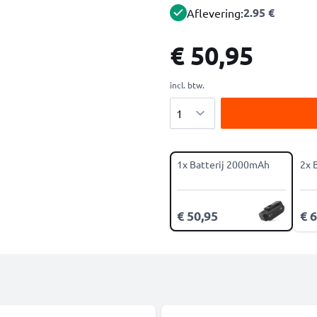
2.95 €
Aflevering:
€ 50,95
incl. btw.
Aantal
1x Batterij 2000mAh
2x 
€ 50,95
€ 