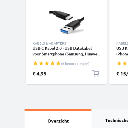
KABELS & ADAPTERS
KABEL
USB-C Kabel 2.0 - USB Datakabel
USB K
voor Smartphone (Samsung, Huawei,
iPhone
Google Pixel), Camera (Canon,
SE - 
(6 beoordelingen)
Panasonic Lumix, Sony, GoPro) -
1,0m 3A Oplaadkabel USB C Stekker
€ 4,95
€ 15
Technische
Overzicht