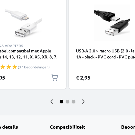
S & ADAPTERS
abel compatibel met Apple
USB-A 2.0 > micro USB (2.0 - la
 14, 13, 12, 11, X, XS, XR, 8, 7,
1A - black - PVC cord - PVC plu
1m Oplaadkabel smartphone
(37 beoordelingen)
,95
€ 2,95
 details
Compatibiliteit
Beoor