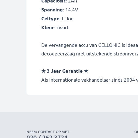
Capaciteit
: 2Ah
Spanning
: 14.4V
Celtype
: Li Ion
Kleur
: zwart
De vervangende accu van CELLONIC is ideaal
decoupeerzaag met uitstekende stroomverzor
★ 3 Jaar Garantie ★
Als internationale vakhandelaar sinds 2004
NEEM CONTACT OP MET
O
020 / 262 3724