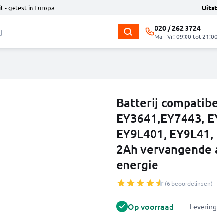
t - getest in Europa
Uits
020 / 262 3724
Ma - Vr: 09:00 tot 21:0
Batterij compatib
EY3641,EY7443, E
EY9L401, EY9L41,
2Ah vervangende a
energie
(6 beoordelingen)
Op voorraad
Levering