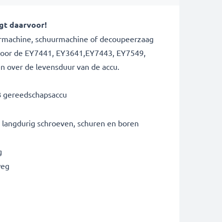
gt daarvoor!
 boormachine, schuurmachine of decoupeerzaag
 voor de EY7441, EY3641,EY7443, EY7549,
n over de levensduur van de accu.
B gereedschapsaccu
 langdurig schroeven, schuren en boren
g
weg