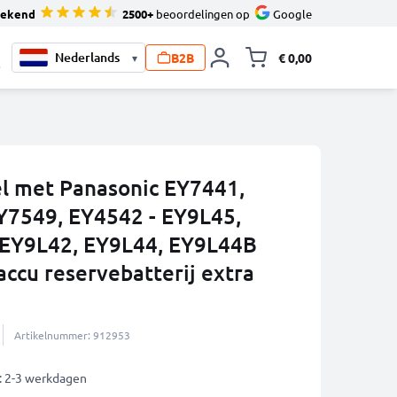
tekend
2500+
beoordelingen op
Google
B2B
€ 0,00
▾
Knevel minicart,
0
el met Panasonic EY7441,
Y7549, EY4542 - EY9L45,
 EY9L42, EY9L44, EY9L44B
ccu reservebatterij extra
Artikelnummer: 912953
: 2-3 werkdagen