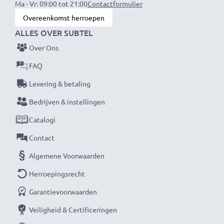
Ingang:
Ma - Vr: 09:00 tot 21:00
12V / 24V
Contactformulier
Overeenkomst herroepen
Aansluiting 1:
Mini USB
ALLES OVER SUBTEL
Uitgangsspanning / Uitgang Volt:
5V
Stroomsterkte / Uitgangsampère:
2.4A / 2400mA
Over Ons
Vermogen Watt:
12W
FAQ
Kabellengte:
1m
Levering & betaling
Bedrijven & instellingen
★ 3 Jaar Garantie ★
Als internationale vakhandelaar sinds 2004 weten wij
Catalogi
waarom het draait bij hoogwaardige producten.
Contact
Daarom bieden wij 36 maanden garantie!
Algemene Voorwaarden
Herroepingsrecht
Garantievoorwaarden
Veiligheid & Certificeringen