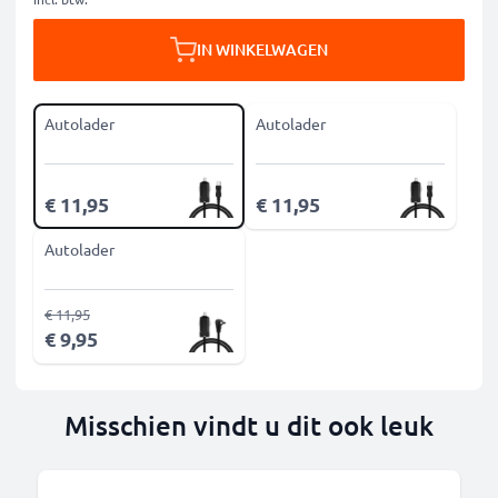
IN WINKELWAGEN
Autolader
Autolader
€ 11,95
€ 11,95
Autolader
€ 11,95
€ 9,95
Misschien vindt u dit ook leuk
B