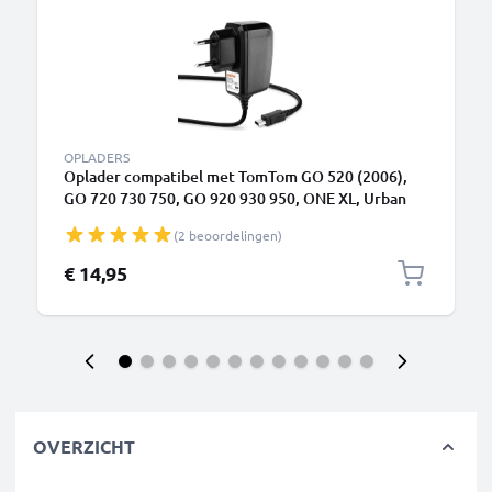
OPLADERS
Oplader compatibel met TomTom GO 520 (2006),
GO 720 730 750, GO 920 930 950, ONE XL, Urban
Rider, Rider Pro navigatie systemen - 10W Adapter
(2 beoordelingen)
2A / 2000mA Oplaadkabel 1,2m GPS apparaten
€ 14,95
OVERZICHT