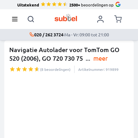
Uitstekend
2500+
beoordelingen op
020 / 262 3724
·
Ma - Vr: 09:00 tot 21:00
Navigatie Autolader voor TomTom GO
520 (2006), GO 720 730 75
...
meer
(8 beoordelingen)
Artikelnummer: 919899