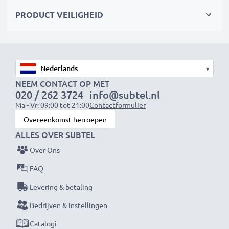
werkt ook goed voor het opladen in boten, caravans,
PRODUCT VEILIGHEID
campers en andere voertuigen met
sigarettenaansteker / 12V / 24V
sigarettencontactdozen. Alles zodat je je mobiele
telefoon kunt gebruiken en opladen, waar je ook bent.
▾
NEEM CONTACT OP MET
Technische gegevens:
020 / 262 3724
info@subtel.nl
Ingang:
Ma - Vr: 09:00 tot 21:00
12V / 24V
Contactformulier
Overeenkomst herroepen
Aansluiting 1:
Mini USB
ALLES OVER SUBTEL
Uitgangsspanning / Uitgang Volt:
5V
Stroomsterkte / Uitgangsampère:
1A / 1000mA
Over Ons
Vermogen Watt:
5W
FAQ
Kabellengte:
1.5m
Levering & betaling
Bedrijven & instellingen
★ 3 Jaar Garantie ★
Als internationale vakhandelaar sinds 2004 weten wij
Catalogi