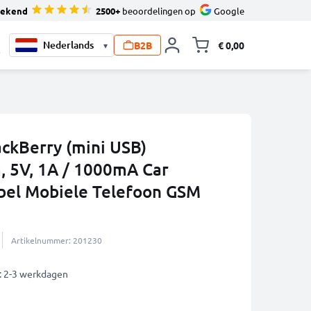
tekend
2500+
beoordelingen op
Google
B2B
€ 0,00
▾
Knevel minicart,
0
ackBerry (mini USB)
, 5V, 1A / 1000mA Car
bel Mobiele Telefoon GSM
Artikelnummer: 201230
: 2-3 werkdagen