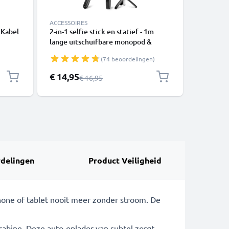
ACCESSOIRES
KABELS &
 Kabel
2-in-1 selfie stick en statief - 1m
USB Kabe
lange uitschuifbare monopod &
telefoon
opvouwbaar selfie-statief met
of luids
(74 beoordelingen)
Bluetooth afstandsbediening voor
Laad Sno
telefoon, camera - compatibel met
Speciale prijs
€ 14,95
€ 4,95
Normale prijs
€ 16,95
iPhone, GoPro, Android & meer –
Zwart
delingen
Product Veiligheid
phone of tablet nooit meer zonder stroom. De
cabine. Deze auto-oplader van subtel zorgt