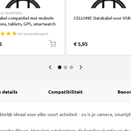
S & ADAPTERS
abel compatibel met mobiele
CELLONIC Datakabel voor USB
ons, tablets, GPS, smartwatch
dsprekers - 1m Oplaadkabel 1A
(54 beoordelingen)
5
€ 5,95
 details
Compatibiliteit
Beoor
tel@ ideaal voor elke soort activiteit - zo is je camera, smart
enchauffeurs. Voor het autokantoor, de familievakantie en de 