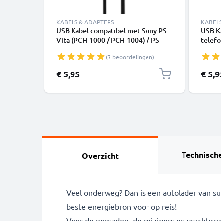
KABELS & ADAPTERS
KABEL
USB Kabel compatibel met Sony PS
USB K
Vita (PCH-1000 / PCH-1004) / PS
telefo
Vita (PCH-1100 / PCH-1104) -
of lui
(7 beoordelingen)
Oplaadkabel Datasnoer PVC game
PVC
console
€ 5,95
€ 5,9
Technische
Overzicht
Veel onderweg? Dan is een autolader van sub
beste energiebron voor op reis!
Voor de nomaden, de reizigers en vrachtwag