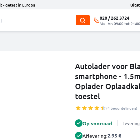
t - getest in Europa
Uits
020 / 262 3724
Ma - Vr: 09:00 tot 21:0
Autolader voor Bl
smartphone - 1.5m
Oplader Oplaadka
toestel
(4 beoordelingen)
Op voorraad
Levering
2.95 €
Aflevering: