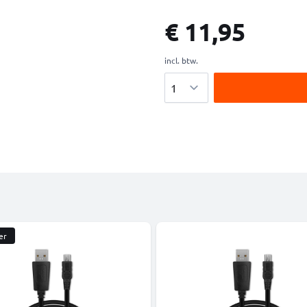
€ 11,95
incl. btw.
Aantal
er