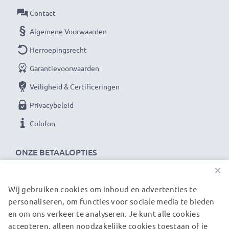
waarom het draait bij hoogwaardige producten.
Contact
Daarom bieden wij 36 maanden garantie!
Algemene Voorwaarden
Herroepingsrecht
Garantievoorwaarden
Veiligheid & Certificeringen
Privacybeleid
Colofon
ONZE BETAALOPTIES
×
Wij gebruiken cookies om inhoud en advertenties te
ONZE VERZENDPARTNERS
personaliseren, om functies voor sociale media te bieden
en om ons verkeer te analyseren. Je kunt alle cookies
accepteren, alleen noodzakelijke cookies toestaan of je
© subtel.nl 2026