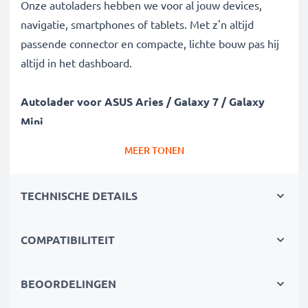
Onze autoladers hebben we voor al jouw devices,
navigatie, smartphones of tablets. Met z'n altijd
passende connector en compacte, lichte bouw pas hij
altijd in het dashboard.
Autolader voor ASUS Aries / Galaxy 7 / Galaxy
Mini
✔ Moderne techniek met hoge oplaadsnelheid en
MEER TONEN
automatische uitschakeling
✔ Gegarandeerde veiligheid: bescherming tegen
TECHNISCHE DETAILS
kortsluiting, overhitting en overspanning
✔ Compacte, ruimtebesparende bouwvorm - ideaal
ook gebruikbaar als reislader
COMPATIBILITEIT
✔ Flexibele ingangsspanning & LED-laadindicatie
BEOORDELINGEN
Deze auto-oplader en USB adapter voor smartphones