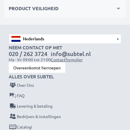
werkt ook goed voor het opladen in boten, caravans,
PRODUCT VEILIGHEID
campers en andere voertuigen met
sigarettenaansteker / 12V / 24V
sigarettencontactdozen. Alles zodat je je mobiele
telefoon kunt gebruiken en opladen, waar je ook bent.
▾
NEEM CONTACT OP MET
Technische gegevens:
020 / 262 3724
info@subtel.nl
Ingang:
Ma - Vr: 09:00 tot 21:00
12V / 24V
Contactformulier
Overeenkomst herroepen
Aansluiting 1:
Mini USB
ALLES OVER SUBTEL
Uitgangsspanning / Uitgang Volt:
5V
Stroomsterkte / Uitgangsampère:
1A / 1000mA
Over Ons
Vermogen Watt:
5W
FAQ
Kabellengte:
1.5m
Levering & betaling
Bedrijven & instellingen
★ 3 Jaar Garantie ★
Als internationale vakhandelaar sinds 2004 weten wij
Catalogi