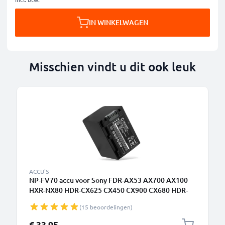
IN WINKELWAGEN
Misschien vindt u dit ook leuk
ACCU'S
NP-FV70 accu voor Sony FDR-AX53 AX700 AX100
HXR-NX80 HDR-CX625 CX450 CX900 CX680 HDR-
PJ675 NEX-VG30 - 2050mAh vervangende accu voor
(15 beoordelingen)
camera
€ 33,95