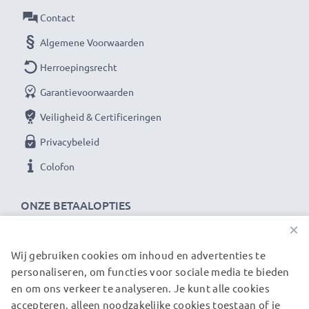
waarom het draait bij hoogwaardige producten.
Contact
Daarom bieden wij 36 maanden garantie!
Algemene Voorwaarden
Herroepingsrecht
Garantievoorwaarden
Veiligheid & Certificeringen
Privacybeleid
Colofon
ONZE BETAALOPTIES
×
Wij gebruiken cookies om inhoud en advertenties te
ONZE VERZENDPARTNERS
personaliseren, om functies voor sociale media te bieden
en om ons verkeer te analyseren. Je kunt alle cookies
accepteren, alleen noodzakelijke cookies toestaan of je
© subtel.nl 2026