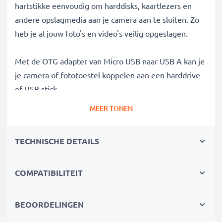
hartstikke eenvoudig om harddisks, kaartlezers en
andere opslagmedia aan je camera aan te sluiten. Zo
heb je al jouw foto's en video's veilig opgeslagen.
Met de OTG adapter van Micro USB naar USB A kan je
je camera of fototoestel koppelen aan een harddrive
of USB stick.
Is kaart van je camera vol? OTG is de oplossing!
MEER TONEN
Met de adapter sluit je externe opslagmedia en
andere apparaten zoals USB sticks, externe harddisks
TECHNISCHE DETAILS
of SD readers aan je camera, actioncam of fototoestel
aan - en kopieer al die grote bestanden - RAW data,
groot formaat en HD foto's naar je externe
COMPATIBILITEIT
opslagmedia. Nu heb je weer genoeg gigabytes over
voor je volgende avontuur!
BEOORDELINGEN