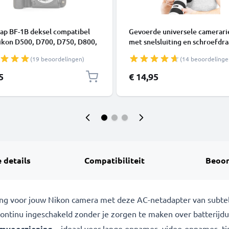
ap BF-1B deksel compatibel
Gevoerde universele camerar
ikon D500, D700, D750, D800,
met snelsluiting en schroefdr
camera en Nikkor F Mount AF-
voor statief camera - verstelb
(19 beoordelingen)
(14 beoordelinge
 A bajonet systeem - objectief
draagriem gevoerd en 1/4" inc
l
schroef nekriem schouderban
5
€ 14,95
camerastrap
 details
Compatibiliteit
Beoor
ng voor jouw Nikon camera met deze AC-netadapter van subtel
tinu ingeschakeld zonder je zorgen te maken over batterijdu
omvoorziening
– ideaal voor lange opnames, video-opnames, ti