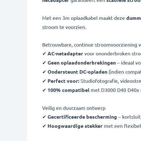
Met een 3m oplaadkabel maakt deze
dummyb
stroom te voorzien.
Betrouwbare, continue stroomvoorziening v
✔
AC-netadapter
voor ononderbroken str
✔
Geen oplaadonderbrekingen
– ideaal v
✔
Ondersteunt DC-opladen
(indien compa
✔
Perfect voor:
Studiofotografie, videostre
✔
100% compatibel
met D3000 D40 D40x 
Veilig en duurzaam ontwerp
✔
Gecertificeerde bescherming
– kortslui
✔
Hoogwaardige stekker
met een flexibel