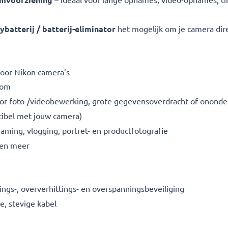
atterij / batterij-eliminator
het mogelijk om je camera dire
oor Nikon camera’s
oom
oor foto-/videobewerking, grote gegevensoverdracht of onond
tibel met jouw camera)
aming, vlogging, portret- en productfotografie
en meer
tings-, oververhittings- en overspanningsbeveiliging
e, stevige kabel