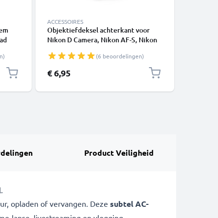
ACCESSOIRES
ACCU'S
iem
Objektiefdeksel achterkant voor
Vervang
aad
Nikon D Camera, Nikon AF-S, Nikon
EN-EL9E- 
are
AF-P, Bajonet Dop, Cover,
D3000 D5
n)
(6 beoordelingen)
h
Beschermkap Nikon F Mount (AF-S,
camera -
d
AF-P, AI)
digitale
€ 6,95
€ 18,95
delingen
Product Veiligheid
.
ur, opladen of vervangen. Deze
subtel AC-
me-lapse, livestreaming en vlogging.