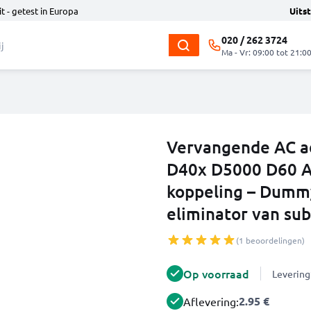
t - getest in Europa
Uits
020 / 262 3724
Ma - Vr: 09:00 tot 21:0
Vervangende AC a
D40x D5000 D60 AC
koppeling – Dummyb
eliminator van sub
(1 beoordelingen)
Op voorraad
Levering
2.95 €
Aflevering: