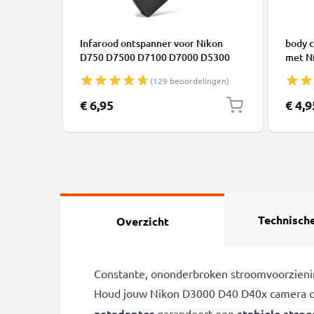
Infarood ontspanner voor Nikon
body c
D750 D7500 D7100 D7000 D5300
met N
D5200 D5100 D5000 D3400 D3300
D850 
(129 beoordelingen)
D3000 D90 / Coolpix A P7800 ML-L3
S AF-P
Draadloos infrarood Camera
dekse
€ 6,95
€ 4,9
Afstandsbediening van CELLONIC
Technische
Overzicht
Constante, ononderbroken stroomvoorzieni
Houd jouw Nikon D3000 D40 D40x camera con
netadapter
garandeert een
stabiele stro