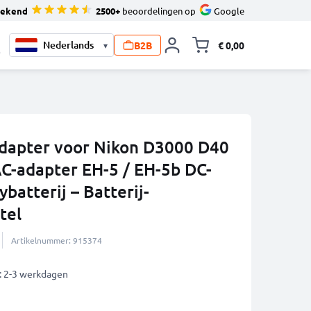
tekend
2500+
beoordelingen op
Google
B2B
€ 0,00
▾
Knevel minicart,
0
dapter voor Nikon D3000 D40
-adapter EH-5 / EH-5b DC-
atterij – Batterij-
tel
Artikelnummer: 915374
: 2-3 werkdagen