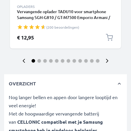
OPLADERS
Vervangende oplader TADU10 voor smartphone
Samsung SGH-G810 / GT-M7500 Emporio Armani /
GT-i8510 INNOV8 / GT-M7600 Camera charger 1A /
(200 beoordelingen)
1000mA oplaadstation 1.1m
€ 12,95
OVERZICHT
Nog langer bellen en appen door langere looptijd en
veel energie!
Met de hoogwaardige vervangende batterij
van
CELLONIC compatibel met je
Samsung
smartphone
heb je eindeloos belplezier.