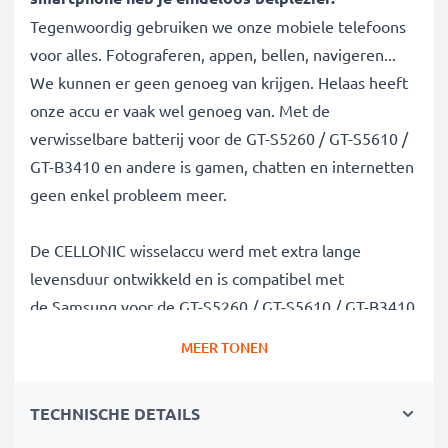
Tegenwoordig gebruiken we onze mobiele telefoons
voor alles. Fotograferen, appen, bellen, navigeren...
We kunnen er geen genoeg van krijgen. Helaas heeft
onze accu er vaak wel genoeg van. Met de
verwisselbare batterij voor de GT-S5260 / GT-S5610 /
GT-B3410 en andere is gamen, chatten en internetten
geen enkel probleem meer.
De CELLONIC wisselaccu werd met extra lange
levensduur ontwikkeld en is compatibel met
de Samsung voor de GT-S5260 / GT-S5610 / GT-B3410
en andere. Zo heeft je mobiele telefoon genoeg
MEER TONEN
power voor die langdurige videochat.
TECHNISCHE DETAILS
✔
100% compatibel met de
Samsung AB463651
batterij