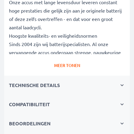
Onze accus met lange levensduur leveren constant
hoge prestaties die gelijk zijn aan je originele batterij
of deze zelfs overtreffen - en dat voor een groot
aantal laadcycli.
Hoogste kwaliteits- en veiligheidsnormen
Sinds 2004 zijn wij batterijspecialisten. Al onze
vervangende accus ondergaan strenge, nauwkeurige
tests om volledig te voldoen aan de hoogste EU-
MEER TONEN
normen. Daarom bieden wij 3 jaar garantie.
De duurzame keuze
TECHNISCHE DETAILS
Vervang de batterij, niet je apparaat. Het is de
slimmere, goedkopere en milieuvriendelijkere keuze,
die je geld bespaart en tegelijkertijd je ecologische
COMPATIBILITEIT
voetafdruk verkleint door recycling.
BEOORDELINGEN