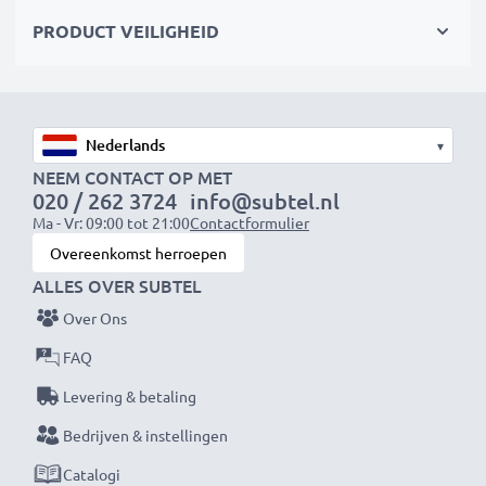
Kies CELLONIC en lever nooit in op kwaliteit.
PRODUCT VEILIGHEID
Bestel nu!
▾
NEEM CONTACT OP MET
020 / 262 3724
info@subtel.nl
Ma - Vr: 09:00 tot 21:00
Contactformulier
Overeenkomst herroepen
ALLES OVER SUBTEL
Over Ons
FAQ
Levering & betaling
Bedrijven & instellingen
Catalogi