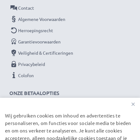
Contact
Algemene Voorwaarden
Herroepingsrecht
Garantievoorwaarden
Veiligheid & Certificeringen
Privacybeleid
Colofon
ONZE BETAALOPTIES
×
Wij gebruiken cookies om inhoud en advertenties te
ONZE VERZENDPARTNERS
personaliseren, om functies voor sociale media te bieden
en om ons verkeer te analyseren. Je kunt alle cookies
accepteren, alleen noodzakelijke cookies toestaan of je
© subtel.nl 2026