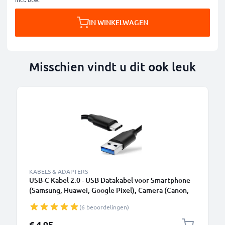
IN WINKELWAGEN
Misschien vindt u dit ook leuk
KABELS & ADAPTERS
USB-C Kabel 2.0 - USB Datakabel voor Smartphone
(Samsung, Huawei, Google Pixel), Camera (Canon,
Panasonic Lumix, Sony, GoPro) - 1,0m 3A
(6 beoordelingen)
Oplaadkabel USB C Stekker
€ 4,95