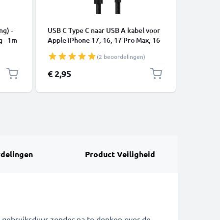
KABELS &
ng) -
USB C Type C naar USB A kabel voor
USB Kabe
g - 1m
Apple iPhone 17, 16, 17 Pro Max, 16
telefoon
Pro, 16 Pro Max, 17 Pro, 16e, 16 Plus
of luids
(2 beoordelingen)
Samsung Galaxy S25 Ultra, S25
Laad Sno
Google Pixel 10, 9a, 10 Pro, 10 Pro
€ 2,95
€ 4,95
XL Xiaomi 15 Ultra, Redmi Note 14
Pro+, Note 14 Pro, 15T Pro OnePlus
13 3A snell
delingen
Product Veiligheid
e gebruiksduur zonder na te denken over de