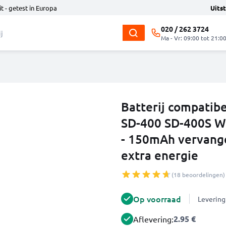
t - getest in Europa
Uits
020 / 262 3724
Ma - Vr: 09:00 tot 21:0
Batterij compatib
SD-400 SD-400S W
- 150mAh vervange
extra energie
(18 beoordelingen)
Op voorraad
Levering
2.95 €
Aflevering: