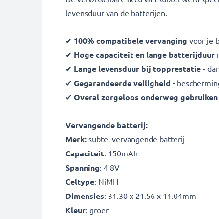
levensduur van de batterijen.
✔
100% compatibele vervanging
voor je b
✔
Hoge capaciteit en lange batterijduur
m
✔
Lange levensduur bij topprestatie
- da
✔
Gegarandeerde veiligheid -
bescherming 
✔
Overal zorgeloos onderweg gebruiken
Vervangende batterij:
Merk:
subtel vervangende batterij
Capaciteit
: 150mAh
Spanning
: 4.8V
Celtype
: NiMH
Dimensies
: 31.30 x 21.56 x 11.04mm
Kleur
: groen