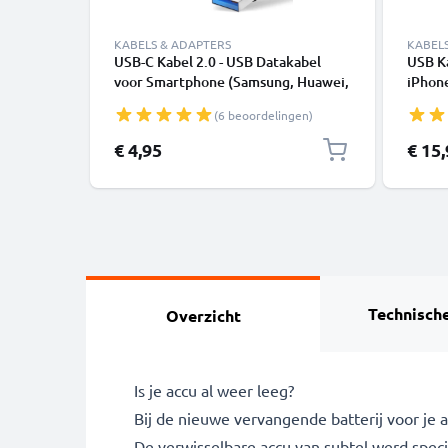
KABELS & ADAPTERS
KABEL
USB-C Kabel 2.0 - USB Datakabel
USB K
voor Smartphone (Samsung, Huawei,
iPhone
Google Pixel), Camera (Canon,
SE - 
(6 beoordelingen)
Panasonic Lumix, Sony, GoPro) -
1,0m 3A Oplaadkabel USB C Stekker
€ 4,95
€ 15
Technische
Overzicht
Is je accu al weer leeg?
Bij de nieuwe vervangende batterij voor je
De verwisselbare accu van subtel werd spec