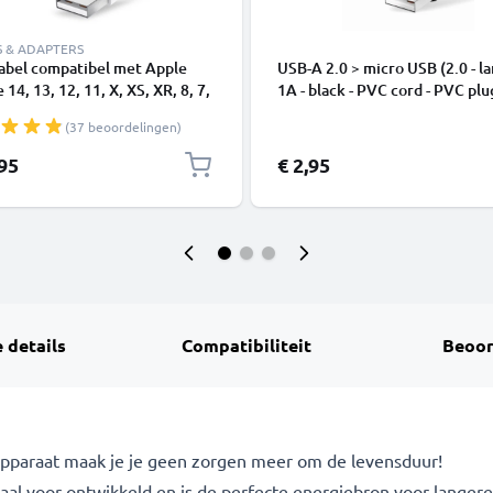
S & ADAPTERS
abel compatibel met Apple
USB-A 2.0 > micro USB (2.0 - la
 14, 13, 12, 11, X, XS, XR, 8, 7,
1A - black - PVC cord - PVC plu
1m Oplaadkabel smartphone
(37 beoordelingen)
,95
€ 2,95
 details
Compatibiliteit
Beoor
 apparaat maak je je geen zorgen meer om de levensduur!
iaal voor ontwikkeld en is de perfecte energiebron voor langer