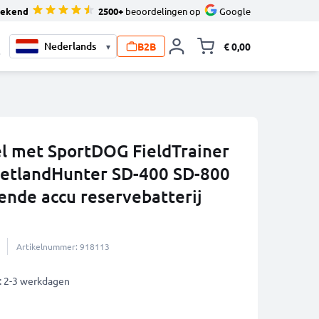
tekend
2500+
beoordelingen op
Google
B2B
€ 0,00
▾
Knevel minicart,
0
el met SportDOG FieldTrainer
etlandHunter SD-400 SD-800
nde accu reservebatterij
Artikelnummer: 918113
: 2-3 werkdagen