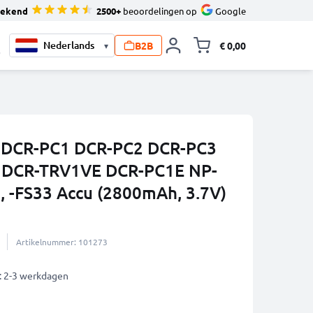
tekend
2500+
beoordelingen op
Google
B2B
€ 0,00
▾
Knevel minicart,
0
ny DCR-PC1 DCR-PC2 DCR-PC3
 DCR-TRV1VE DCR-PC1E NP-
1, -FS33 Accu (2800mAh, 3.7V)
Artikelnummer: 101273
: 2-3 werkdagen