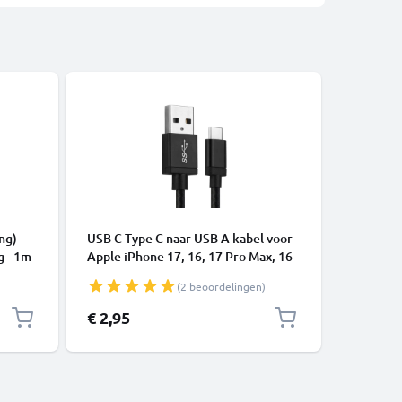
KABELS &
ng) -
USB C Type C naar USB A kabel voor
USB Kabe
g - 1m
Apple iPhone 17, 16, 17 Pro Max, 16
telefoon
Pro, 16 Pro Max, 17 Pro, 16e, 16 Plus
of luids
(2 beoordelingen)
Samsung Galaxy S25 Ultra, S25
Laad Sno
Google Pixel 10, 9a, 10 Pro, 10 Pro
€ 2,95
€ 4,95
XL Xiaomi 15 Ultra, Redmi Note 14
Pro+, Note 14 Pro, 15T Pro OnePlus
13 3A snell