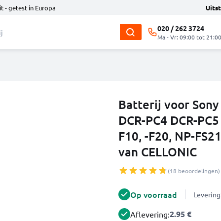
t - getest in Europa
Uits
020 / 262 3724
Ma - Vr: 09:00 tot 21:0
Batterij voor So
DCR-PC4 DCR-PC5
F10, -F20, NP-FS2
van CELLONIC
(18 beoordelingen)
Op voorraad
Levering
2.95 €
Aflevering: