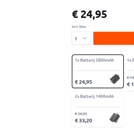
€ 24,95
incl. btw.
Aantal
1x Batterij 2800mAh
1x 
€ 14
€ 24,95
€ 
2x Batterij 1400mAh
€ 34,95
€ 33,20