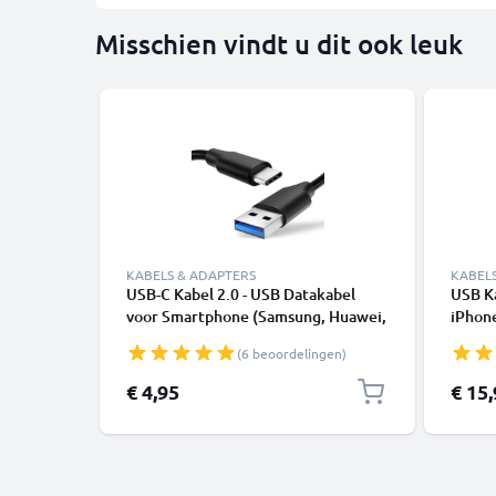
Misschien vindt u dit ook leuk
KABELS & ADAPTERS
KABEL
USB-C Kabel 2.0 - USB Datakabel
USB K
voor Smartphone (Samsung, Huawei,
iPhone
Google Pixel), Camera (Canon,
SE - 
(6 beoordelingen)
Panasonic Lumix, Sony, GoPro) -
1,0m 3A Oplaadkabel USB C Stekker
€ 4,95
€ 15