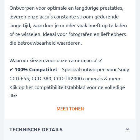
Ontworpen voor optimale en langdurige prestaties,
leveren onze accu's constante stroom gedurende
lange tijd, waardoor je minder vaak hoeft op te laden
of te wisselen. Ideaal voor fotografen en liefhebbers
die betrouwbaarheid waarderen.
Waarom kiezen voor onze camera-accu’s?
✔
100% Compatibel
– Speciaal ontworpen voor Sony
CCD-F55, CCD-380, CCD-TR2000 camera’s & meer.
Klik op het compatibiliteitstabblad voor de volledige
lijst
✔
Gegarandeerde 4200mAh capaciteit
– Voor
MEER TONEN
langere fotosessies zonder onderbreking
✔
Geavanceerde NiMH technologie
– Voor stabiele
TECHNISCHE DETAILS
stroom, lange levensduur en efficiëntie