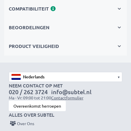
✔
Topkwaliteit & veiligheid
– Streng getest volgens
hoge normen
COMPATIBILITEIT
✔
Eenvoudige installatie & perfecte pasvorm
–
Ook geschikt voor je originele oplader
BEOORDELINGEN
PRODUCT VEILIGHEID
OPMERKING:
Laad de accu’s volledig op vóór het
eerste gebruik voor optimale prestaties en
levensduur.
▾
NEEM CONTACT OP MET
Elke CELLONIC accu wordt grondig getest op
020 / 262 3724
info@subtel.nl
Ma - Vr: 09:00 tot 21:00
Contactformulier
prestaties en duurzaamheid. Bestel nu – snelle
Overeenkomst herroepen
levering & 3 jaar garantie!
ALLES OVER SUBTEL
Over Ons