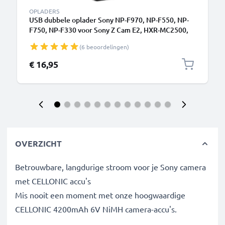
OPLADERS
USB dubbele oplader Sony NP-F970, NP-F550, NP-
F750, NP-F330 voor Sony Z Cam E2, HXR-MC2500,
HXR-NX100, NPF330, HVR Z1 professionele
(6 beoordelingen)
camcorder
€ 16,95
OVERZICHT
Betrouwbare, langdurige stroom voor je Sony camera
met CELLONIC accu's
Mis nooit een moment met onze hoogwaardige
CELLONIC 4200mAh 6V NiMH camera-accu's.