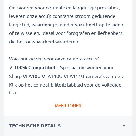
Ontworpen voor optimale en langdurige prestaties,
leveren onze accu's constante stroom gedurende
lange tijd, waardoor je minder vaak hoeft op te laden
of te wisselen. Ideaal voor fotografen en liefhebbers
die betrouwbaarheid waarderen.
Waarom kiezen voor onze camera-accu’s?
✔
100% Compatibel
– Speciaal ontworpen voor
Sharp VLA10U VLA110U VLA111U camera’s & meer.
Klik op het compatibiliteitstabblad voor de volledige
lijst
✔
Gegarandeerde 2700mAh capaciteit
– Voor
MEER TONEN
langere fotosessies zonder onderbreking
✔
Geavanceerde NiMH technologie
– Voor stabiele
TECHNISCHE DETAILS
stroom, lange levensduur en efficiëntie