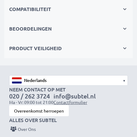
✔
Topkwaliteit & veiligheid
– Streng getest volgens
hoge normen
COMPATIBILITEIT
✔
Eenvoudige installatie & perfecte pasvorm
–
Ook geschikt voor je originele oplader
BEOORDELINGEN
PRODUCT VEILIGHEID
OPMERKING:
Laad de accu’s volledig op vóór het
eerste gebruik voor optimale prestaties en
levensduur.
▾
NEEM CONTACT OP MET
Elke CELLONIC accu wordt grondig getest op
020 / 262 3724
info@subtel.nl
Ma - Vr: 09:00 tot 21:00
Contactformulier
prestaties en duurzaamheid. Bestel nu – snelle
Overeenkomst herroepen
levering & 3 jaar garantie!
ALLES OVER SUBTEL
Over Ons