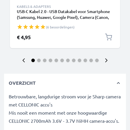
KABELS & ADAPTERS
USB-C Kabel 2.0 - USB Datakabel voor Smartphone
(Samsung, Huawei, Google Pixel), Camera (Canon,
Panasonic Lumix, Sony, GoPro) - 1,0m 3A
(6 beoordelingen)
Oplaadkabel USB C Stekker
€ 4,95
OVERZICHT
Betrouwbare, langdurige stroom voor je Sharp camera
met CELLONIC accu's
Mis nooit een moment met onze hoogwaardige
CELLONIC 2700mAh 3.6V - 3.7V NiMH camera-accu's.