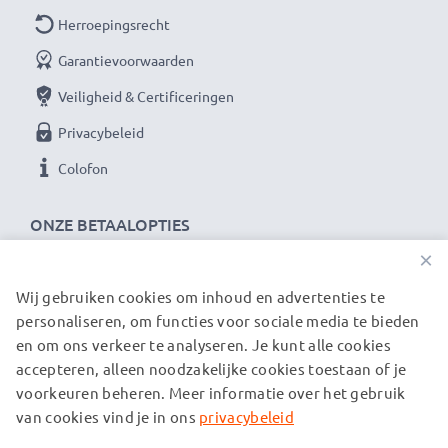
Daarom bieden wij 36 maanden garantie!
Herroepingsrecht
Garantievoorwaarden
Veiligheid & Certificeringen
Privacybeleid
Colofon
ONZE BETAALOPTIES
×
Wij gebruiken cookies om inhoud en advertenties te
ONZE VERZENDPARTNERS
personaliseren, om functies voor sociale media te bieden
en om ons verkeer te analyseren. Je kunt alle cookies
accepteren, alleen noodzakelijke cookies toestaan of je
© subtel.nl 2026
voorkeuren beheren. Meer informatie over het gebruik
Alle prijzen zijn inclusief btw en exclusief verzendkosten.
Houd er rekening mee dat alle genoemde handelsmerken de
van cookies vind je in ons
privacybeleid
geregistreerde handelsmerken van hun eigenaren zijn en