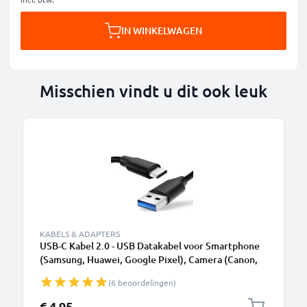
IN WINKELWAGEN
Misschien vindt u dit ook leuk
KABELS & ADAPTERS
USB-C Kabel 2.0 - USB Datakabel voor Smartphone
(Samsung, Huawei, Google Pixel), Camera (Canon,
Panasonic Lumix, Sony, GoPro) - 1,0m 3A
(6 beoordelingen)
Oplaadkabel USB C Stekker
€ 4,95