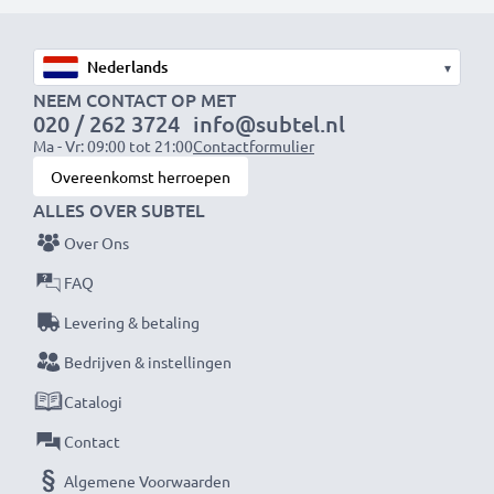
kortsluiting, overhitting en overspanning
✔
Overal zorgeloos onderweg gebruiken
- De lange
▾
accuduur neemt de zorgen van het opladen weg
NEEM CONTACT OP MET
020 / 262 3724
info@subtel.nl
Ma - Vr: 09:00 tot 21:00
Contactformulier
Vervangende draadloze headphone batterij
Overeenkomst herroepen
SennheiserHDR110, HDR120, HDR160, HDR220:
ALLES OVER SUBTEL
Merk:
subtel vervangende batterij
Over Ons
Capaciteit
: 2x 1000mAh AAA
Spanning
: 1.2V
FAQ
Celtype
: NiMH
Levering & betaling
Kleur
: zie afbeelding
Bedrijven & instellingen
Catalogi
★ 3 Jaar Garantie ★
Als internationale vakhandelaar sinds 2004 weten wij
Contact
waarom het draait bij hoogwaardige producten.
Algemene Voorwaarden