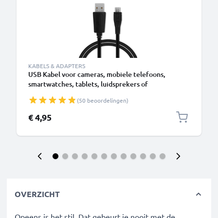
KABELS & ADAPTERS
USB Kabel voor cameras, mobiele telefoons,
smartwatches, tablets, luidsprekers of
koptelefoons - 1m Oplaadkabel 1A Laad Snoer PVC
(50 beoordelingen)
Datakabel zwart
€ 4,95
OVERZICHT
Opeens is het stil. Dat gebeurt je nooit met de