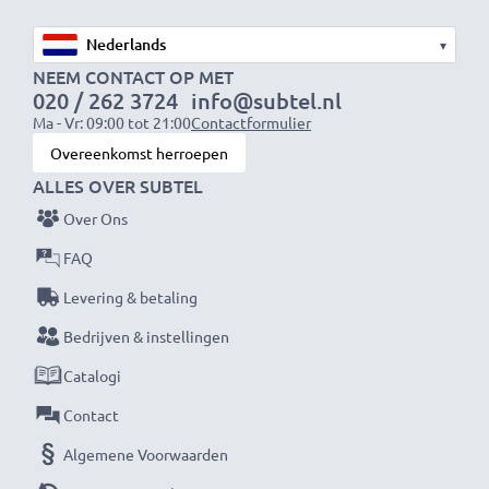
Spanning
: 7.2V - 7.4V
▾
NEEM CONTACT OP MET
020 / 262 3724
info@subtel.nl
Celtype
: Lithium Ion
Ma - Vr: 09:00 tot 21:00
Contactformulier
Overeenkomst herroepen
Dimensies
: 58.55 x 37.13 x 36.01mm
ALLES OVER SUBTEL
Over Ons
Kleur
: zwart
FAQ
Levering & betaling
De vervangende accu voor je toestel van CELLONIC –
Bedrijven & instellingen
biedt de beste kwaliteit tegen een optimale
Catalogi
stroomverzorging tegen een eerlijke prijs.
Contact
★ 3 jaar garantie ★
Algemene Voorwaarden
Als internationale speciaalzaak sinds 2004 weten wij,