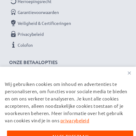
Herroepingsrecht
waar het bij hoogwaardige producten op aankomt.
Daarom verlenen wij een garantie van 36 maanden!
Garantievoorwaarden
Veiligheid & Certificeringen
Privacybeleid
Colofon
ONZE BETAALOPTIES
×
Wij gebruiken cookies om inhoud en advertenties te
ONZE VERZENDPARTNERS
personaliseren, om functies voor sociale media te bieden
en om ons verkeer te analyseren. Je kunt alle cookies
accepteren, alleen noodzakelijke cookies toestaan of je
© subtel.nl 2026
voorkeuren beheren. Meer informatie over het gebruik
Alle prijzen zijn inclusief btw en exclusief verzendkosten.
Houd er rekening mee dat alle genoemde handelsmerken de
van cookies vind je in ons
privacybeleid
geregistreerde handelsmerken van hun eigenaren zijn en
uitsluitend worden vermeld om informatie over onze