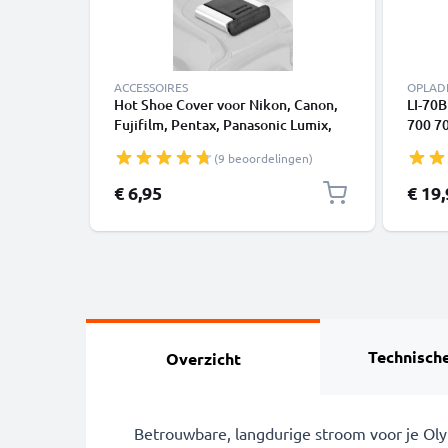
ACCESSOIRES
OPLAD
Hot Shoe Cover voor Nikon, Canon,
LI-70B
Fujifilm, Pentax, Panasonic Lumix,
700 7
Leica van CELLONIC
VG-11
(9 beoordelingen)
Camer
€ 6,95
€ 19
Technische
Overzicht
Betrouwbare, langdurige stroom voor je O