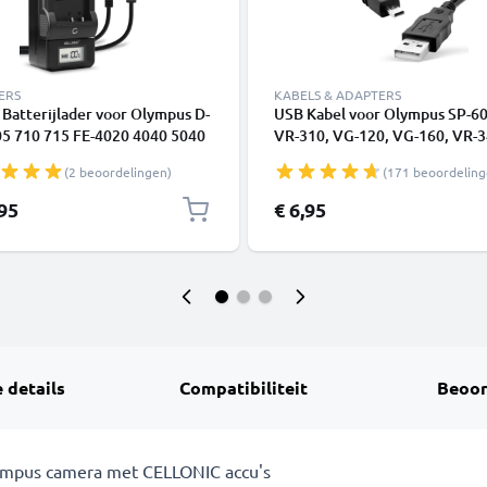
ERS
KABELS & ADAPTERS
 Batterijlader voor Olympus D-
USB Kabel voor Olympus SP-6
05 710 715 FE-4020 4040 5040
VR-310, VG-120, VG-160, VR-3
0 120 130 140 150 160 X-940
VG-170 - 1.5m CB-USB7 Oplaa
(2 beoordelingen)
(171 beoordeling
a Accu's van CELLONIC
Camera foto PVC Datakabel z
,95
€ 6,95
 details
Compatibiliteit
Beoor
lympus camera met CELLONIC accu's