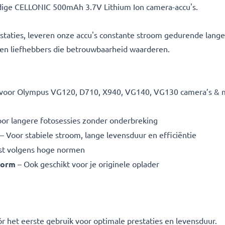
ige CELLONIC 500mAh 3.7V Lithium Ion camera-accu's.
taties, leveren onze accu's constante stroom gedurende lange 
n en liefhebbers die betrouwbaarheid waarderen.
voor Olympus VG120, D710, X940, VG140, VG130 camera’s & mee
or langere fotosessies zonder onderbreking
– Voor stabiele stroom, lange levensduur en efficiëntie
st volgens hoge normen
vorm
– Ook geschikt voor je originele oplader
ór het eerste gebruik voor optimale prestaties en levensduur.