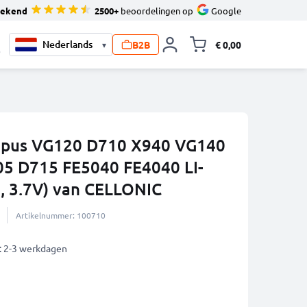
tekend
2500+
beoordelingen op
Google
B2B
€ 0,00
▾
Knevel minicart,
0
ympus VG120 D710 X940 VG140
5 D715 FE5040 FE4040 LI-
, 3.7V) van CELLONIC
Artikelnummer: 100710
: 2-3 werkdagen