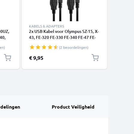
KABELS & ADAPTERS
KABELS &
00UZ,
2x USB Kabel voor Olympus SZ-15, X-
RCA-kabe
40,
43, FE-320 FE-330 FE-340 FE-47 FE-
340 / FE-
dkabel
280 FE-230, VR-360 VR-350 - 1.5m
230 / FE-
en)
(2 beoordelingen)
wart
CB-USB7 Oplaadkabel Camera foto
Ray, Cam
PVC Datakabel zwart
kabel, R
Speciale 
€ 9,95
€ 9,45
N
€
Composi
delingen
Product Veiligheid