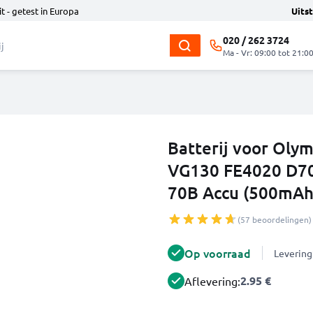
t - getest in Europa
Uits
020 / 262 3724
Ma - Vr: 09:00 tot 21:0
Batterij voor Ol
VG130 FE4020 D70
70B Accu (500mAh
(57 beoordelingen)
Op voorraad
Levering
2.95 €
Aflevering: