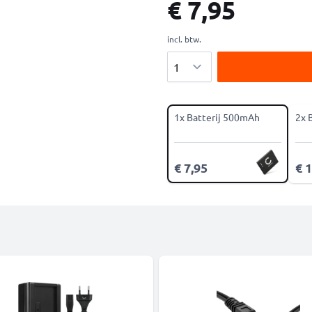
€ 7,95
incl. btw.
Aantal
1x Batterij 500mAh
2x 
€ 7,95
€ 