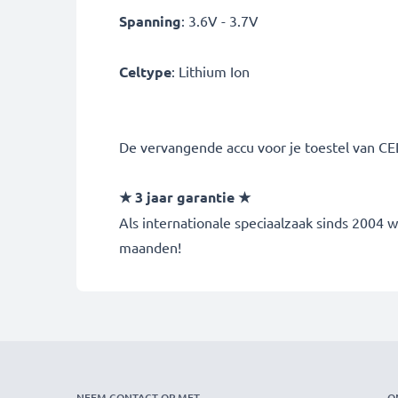
Spanning
: 3.6V - 3.7V
Celtype
: Lithium Ion
De vervangende accu voor je toestel van CEL
★ 3 jaar garantie ★
Als internationale speciaalzaak sinds 2004
maanden!
NEEM CONTACT OP MET
O