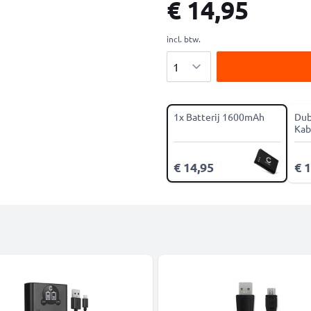
€ 14,95
incl. btw.
Aantal
1x Batterij 1600mAh
Dub
Kab
€ 14,95
€ 