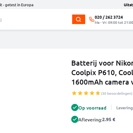
t - getest in Europa
Uits
020 / 262 3724
Ma - Vr: 09:00 tot 21:0
Batterij voor Niko
Coolpix P610, Coo
1600mAh camera 
(30 beoordelingen)
Op voorraad
Levering
2.95 €
Aflevering: