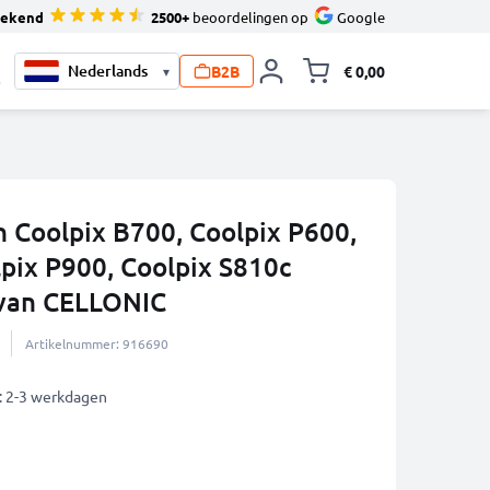
tekend
2500+
beoordelingen op
Google
B2B
€ 0,00
▾
Knevel minicart,
0
n Coolpix B700, Coolpix P600,
lpix P900, Coolpix S810c
van CELLONIC
Artikelnummer: 916690
: 2-3 werkdagen