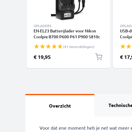
OPLADERS
OPLAD
EN-EL23 Batterijlader voor Nikon
USB-du
Coolpix B700 P600 P61 P900 S810c
Coolpi
Camera Accu's van CELLONIC
P610 C
(41 beoordelingen)
1m + 
€ 19,95
€ 17
Technische
Overzicht
Voor dat ene moment heb je net wat meer e