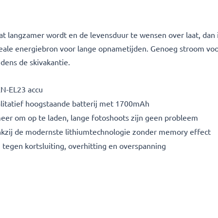
wat langzamer wordt en de levensduur te wensen over laat, dan 
 ideale energiebron voor lange opnametijden. Genoeg stroom voo
ijdens de skivakantie.
EN-EL23 accu
litatief hoogstaande batterij met 1700mAh
eer om op te laden, lange fotoshoots zijn geen probleem
nkzij de modernste lithiumtechnologie zonder memory effect
 tegen kortsluiting, overhitting en overspanning