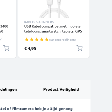
KABELS & ADAPTERS
KABELS &
D3400
USB Kabel compatibel met mobiele
USB Kabe
50
telefoons, smartwatch, tablets, GPS
telefoon
- 1m
of luidsprekers - 1m Oplaadkabel 1A
luidspre
n)
(50 beoordelingen)
A
Laad Snoer PVC Datakabel wit
Oplaadka
wart
Datakabe
€ 4,95
€ 4,95
delingen
Product Veiligheid
el of filmcamera heb je altijd genoeg