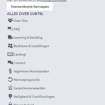
levering & 3 jaar garantie!
Overeenkomst herroepen
ALLES OVER SUBTEL
Over Ons
FAQ
Levering & betaling
Bedrijven & instellingen
Catalogi
Contact
Algemene Voorwaarden
Herroepingsrecht
Garantievoorwaarden
Veiligheid & Certificeringen
Privacybeleid