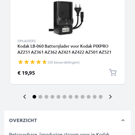
OPLADERS
Kodak LB-060 Batterijlader voor Kodak PIXPRO
AZ251 AZ361 AZ362 AZ421 AZ422 AZ501 AZ521
AZ522 AZ525 AZ526 AZ527 AZ528 Camera Accu's
(30 beoordelingen)
van CELLONIC
€ 19,95
OVERZICHT
Betrouwbare, langdurige stroom voor je Kodak