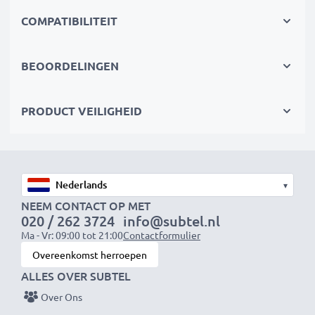
hoge normen
✔
COMPATIBILITEIT
Eenvoudige installatie & perfecte pasvorm
–
Ook geschikt voor je originele oplader
BEOORDELINGEN
PRODUCT VEILIGHEID
OPMERKING:
Laad de accu’s volledig op vóór het
eerste gebruik voor optimale prestaties en
levensduur.
▾
Elke CELLONIC accu wordt grondig getest op
NEEM CONTACT OP MET
020 / 262 3724
info@subtel.nl
prestaties en duurzaamheid. Bestel nu – snelle
Ma - Vr: 09:00 tot 21:00
Contactformulier
levering & 3 jaar garantie!
Overeenkomst herroepen
ALLES OVER SUBTEL
Over Ons