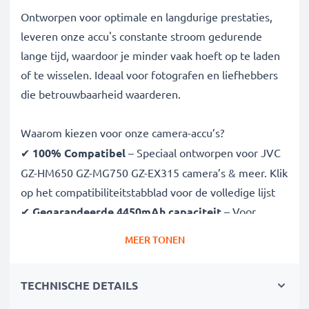
Ontworpen voor optimale en langdurige prestaties,
leveren onze accu's constante stroom gedurende
lange tijd, waardoor je minder vaak hoeft op te laden
of te wisselen. Ideaal voor fotografen en liefhebbers
die betrouwbaarheid waarderen.
Waarom kiezen voor onze camera-accu’s?
✔
100% Compatibel
– Speciaal ontworpen voor JVC
GZ-HM650 GZ-MG750 GZ-EX315 camera’s & meer. Klik
op het compatibiliteitstabblad voor de volledige lijst
✔
Gegarandeerde 4450mAh capaciteit
– Voor
langere fotosessies zonder onderbreking
MEER TONEN
✔
Geavanceerde Lithium Ion technologie
– Voor
stabiele stroom, lange levensduur en efficiëntie
TECHNISCHE DETAILS
✔
Topkwaliteit & veiligheid
– Streng getest volgens