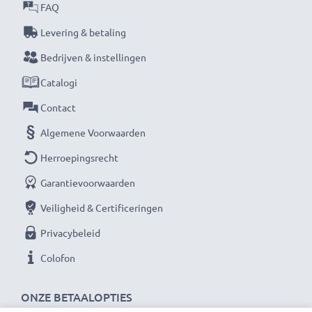
FAQ
★ 3 jaar garantie ★
Levering & betaling
Als internationale speciaalzaak sinds 2004 weten wij,
Bedrijven & instellingen
waar het bij hoogwaardige producten op aankomt.
Catalogi
Daarom verlenen wij een garantie van 36 maanden!
Contact
Algemene Voorwaarden
Herroepingsrecht
Garantievoorwaarden
Veiligheid & Certificeringen
Privacybeleid
Colofon
ONZE BETAALOPTIES