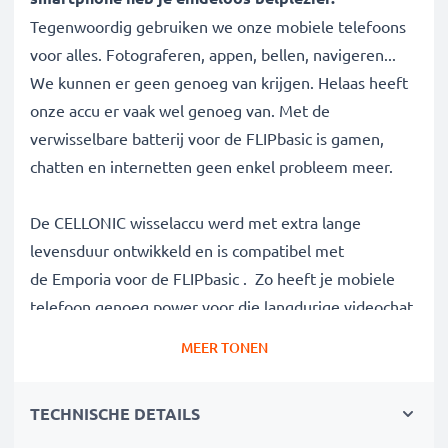
Tegenwoordig gebruiken we onze mobiele telefoons
voor alles. Fotograferen, appen, bellen, navigeren...
We kunnen er geen genoeg van krijgen. Helaas heeft
onze accu er vaak wel genoeg van. Met de
verwisselbare batterij voor de FLIPbasic is gamen,
chatten en internetten geen enkel probleem meer.
De CELLONIC wisselaccu werd met extra lange
levensduur ontwikkeld en is compatibel met
de Emporia voor de FLIPbasic . Zo heeft je mobiele
telefoon genoeg power voor die langdurige videochat.
MEER TONEN
✔
100% compatibel met de
Emporia AK-F220
batterij
TECHNISCHE DETAILS
✔
Hoge capaciteit en lange batterijduur
met een