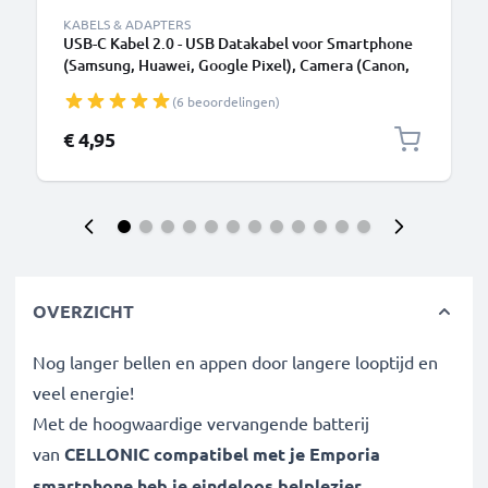
KABELS & ADAPTERS
USB-C Kabel 2.0 - USB Datakabel voor Smartphone
(Samsung, Huawei, Google Pixel), Camera (Canon,
Panasonic Lumix, Sony, GoPro) - 1,0m 3A
(6 beoordelingen)
Oplaadkabel USB C Stekker
€ 4,95
OVERZICHT
Nog langer bellen en appen door langere looptijd en
veel energie!
Met de hoogwaardige vervangende batterij
van
CELLONIC compatibel met je
Emporia
smartphone
heb je eindeloos belplezier.