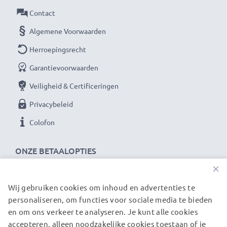
Als internationale speciaalzaak sinds 2004 weten wij,
Contact
waar het bij hoogwaardige producten op aankomt.
Algemene Voorwaarden
Daarom verlenen wij een garantie van 36 maanden!
Herroepingsrecht
Garantievoorwaarden
Veiligheid & Certificeringen
Privacybeleid
Colofon
ONZE BETAALOPTIES
×
Wij gebruiken cookies om inhoud en advertenties te
ONZE VERZENDPARTNERS
personaliseren, om functies voor sociale media te bieden
en om ons verkeer te analyseren. Je kunt alle cookies
accepteren, alleen noodzakelijke cookies toestaan of je
© subtel.nl 2026