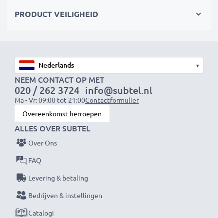
Accu voor fotocamera:
PRODUCT VEILIGHEID
Merk: CELLONIC
Capaciteit
: 700mAh
Spanning
: 3.6V - 3.7V
▾
NEEM CONTACT OP MET
020 / 262 3724
info@subtel.nl
Celtype
: Lithium Ion
Ma - Vr: 09:00 tot 21:00
Contactformulier
Overeenkomst herroepen
Kleur
: zwart
ALLES OVER SUBTEL
Over Ons
De vervangende accu voor je toestel van CELLONIC –
FAQ
biedt de beste kwaliteit tegen een optimale
Levering & betaling
stroomverzorging tegen een eerlijke prijs.
Bedrijven & instellingen
Catalogi
★ 3 jaar garantie ★