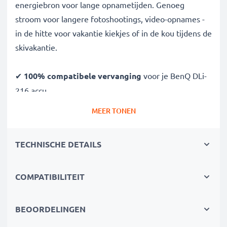
energiebron voor lange opnametijden. Genoeg
stroom voor langere fotoshootings, video-opnames -
in de hitte voor vakantie kiekjes of in de kou tijdens de
skivakantie.
✔
100% compatibele vervanging
voor je BenQ DLi-
216 accu
✔
Hoge capaciteit en lange looptijd
- Kwalitatief
MEER TONEN
hoogstaande batterij met 700mAh
✔
Vrijheid en flexibiliteit
- Geen pauzes meer om
TECHNISCHE DETAILS
op te laden, lange fotoshoots zijn geen probleem
✔
Lange levensduur bij topprestatie
- dankzij de
COMPATIBILITEIT
modernste lithiumtechnologie zonder memory effect
✔
Gegarandeerde veiligheid
: bescherming tegen
kortsluiting, overhitting en overspanning
BEOORDELINGEN