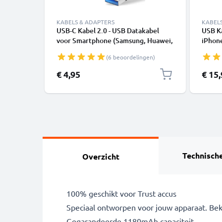
KABELS & ADAPTERS
KABEL
USB-C Kabel 2.0 - USB Datakabel
USB K
voor Smartphone (Samsung, Huawei,
iPhone
Google Pixel), Camera (Canon,
SE - 
(6 beoordelingen)
Panasonic Lumix, Sony, GoPro) -
1,0m 3A Oplaadkabel USB C Stekker
€ 4,95
€ 15
Technische
Overzicht
100% geschikt voor Trust accus
Speciaal ontworpen voor jouw apparaat. Bekijk
Gegarandeerde 1180mAh capaciteit