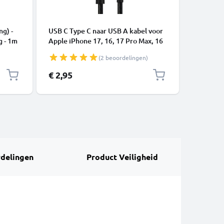
KABELS &
ng) -
USB C Type C naar USB A kabel voor
USB Kabe
g - 1m
Apple iPhone 17, 16, 17 Pro Max, 16
telefoon
Pro, 16 Pro Max, 17 Pro, 16e, 16 Plus
of luids
(2 beoordelingen)
Samsung Galaxy S25 Ultra, S25
Laad Sno
Google Pixel 10, 9a, 10 Pro, 10 Pro
€ 2,95
€ 4,95
XL Xiaomi 15 Ultra, Redmi Note 14
Pro+, Note 14 Pro, 15T Pro OnePlus
13 3A snell
delingen
Product Veiligheid