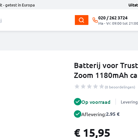
t - getest in Europa
Uits
020 / 262 3724
Ma - Vr: 09:00 tot 21:0
Batterij voor Tru
Zoom 1180mAh ca
(0 beoordelingen)
Op voorraad
Levering
2.95 €
Aflevering:
€ 15,95