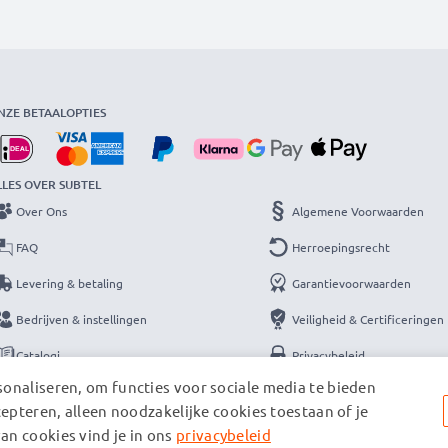
NZE BETAALOPTIES
LLES OVER SUBTEL
Over Ons
Algemene Voorwaarden
FAQ
Herroepingsrecht
Levering & betaling
Garantievoorwaarden
Bedrijven & instellingen
Veiligheid & Certificeringen
Catalogi
Privacybeleid
onaliseren, om functies voor sociale media te bieden
Contact
Colofon
cepteren, alleen noodzakelijke cookies toestaan of je
an cookies vind je in ons
privacybeleid