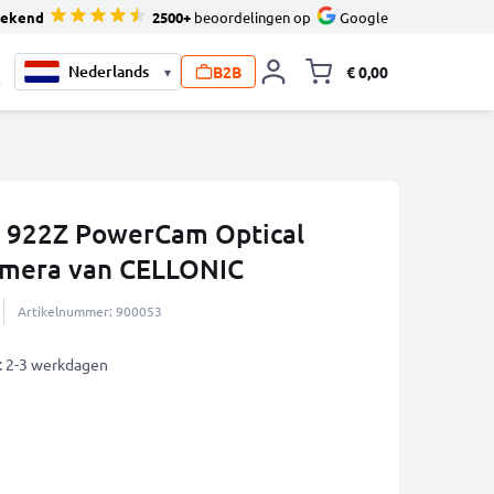
tekend
2500+
beoordelingen op
Google
B2B
€ 0,00
▾
Knevel minicart,
0
st 922Z PowerCam Optical
mera van CELLONIC
Artikelnummer: 900053
: 2-3 werkdagen