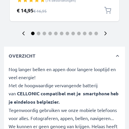
(74 beoordelingen)
- compatibel met iPhone, GoPro, Android & meer –
Zwart
Speciale prijs
€ 14,95
Normale prijs
€ 16,95
OVERZICHT
Nog langer bellen en appen door langere looptijd en
veel energie!
Met de hoogwaardige vervangende batterij
van
CELLONIC compatibel met je
smartphone
heb
je eindeloos belplezier.
Tegenwoordig gebruiken we onze mobiele telefoons
voor alles. Fotograferen, appen, bellen, navigeren...
We kunnen er geen genoeg van krijgen. Helaas heeft