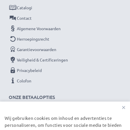
Als internationale speciaalzaak sinds 2004 weten wij,
Catalogi
waar het bij hoogwaardige producten op aankomt.
Daarom verlenen wij een garantie van 36 maanden!
Contact
Algemene Voorwaarden
Herroepingsrecht
Garantievoorwaarden
Veiligheid & Certificeringen
Privacybeleid
Colofon
ONZE BETAALOPTIES
×
Wij gebruiken cookies om inhoud en advertenties te
ONZE VERZENDPARTNERS
personaliseren, om functies voor sociale media te bieden