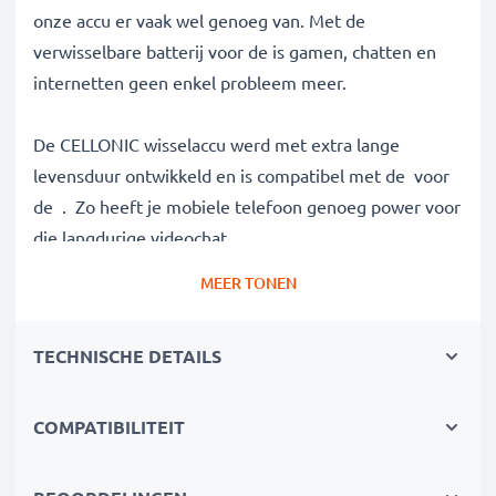
onze accu er vaak wel genoeg van. Met de
verwisselbare batterij voor de is gamen, chatten en
internetten geen enkel probleem meer.
De CELLONIC wisselaccu werd met extra lange
levensduur ontwikkeld en is compatibel met de voor
de . Zo heeft je mobiele telefoon genoeg power voor
die langdurige videochat.
MEER TONEN
✔
100% compatibel met de
EB-F1A2G batterij
✔
Hoge capaciteit en lange batterijduur
met een
TECHNISCHE DETAILS
capaciteit van 1600mAh
✔
Lange levensduur bij topprestatie
- dankzij de
modernste lithiumtechnologie zonder memory effect
COMPATIBILITEIT
✔
Gegarandeerde veiligheid -
bescherming tegen
kortsluiting, overhitting en overspanning