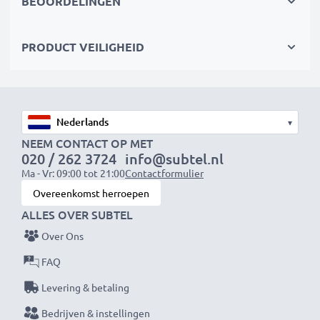
BEOORDELINGEN
✔
Overal zorgeloos onderweg gebruiken
- De lange
accuduur neemt de zorgen van het opladen weg
PRODUCT VEILIGHEID
Technische gegevens smartphone accu:
Capaciteit
: 1600mAh
Spanning
: 3.6V - 3.7V
▾
Celtype
: Lithium Ion
NEEM CONTACT OP MET
020 / 262 3724
info@subtel.nl
Dimensies
: 58.50 x 46.00 x 5.20mm
Ma - Vr: 09:00 tot 21:00
Contactformulier
Kleur
: zwart
Overeenkomst herroepen
ALLES OVER SUBTEL
Geniet van je beltijd met deze vervangende batterij.
Over Ons
Deze accu is ook bruikbaar als reserve accu voor je
telefoon.
FAQ
Levering & betaling
★ 3 jaar garantie ★
Bedrijven & instellingen