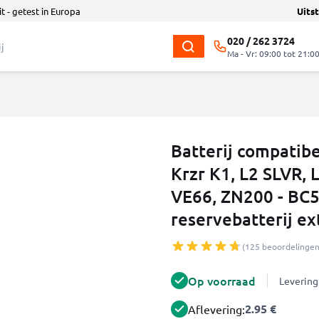
t - getest in Europa
Uits
020 / 262 3724
Ma - Vr: 09:00 tot 21:0
Batterij compatib
Krzr K1, L2 SLVR, 
VE66, ZN200 - BC
reservebatterij ex
(125 beoordelingen
Op voorraad
Levering
2.95 €
Aflevering: