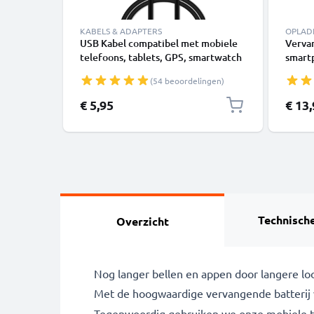
KABELS & ADAPTERS
OPLAD
USB Kabel compatibel met mobiele
Verva
telefoons, tablets, GPS, smartwatch
smart
of luidsprekers - 1m Oplaadkabel 1A
E770v 
(54 beoordelingen)
PVC
SLVR /
1000m
€ 5,95
€ 13
Technische
Overzicht
Nog langer bellen en appen door langere loo
Met de hoogwaardige vervangende batterij
Tegenwoordig gebruiken we onze mobiele tel