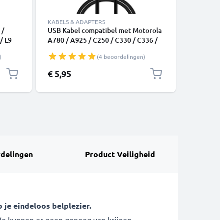
KABELS & ADAPTERS
ACCESSOI
 /
USB Kabel compatibel met Motorola
2-in-1 se
/ L9
A780 / A925 / C250 / C330 / C336 /
lange ui
.1m,
C350 / C385 / C390 / C450 / C550 -
opvouwba
)
(4 beoordelingen)
1m Oplaadkabel Datakabel 1A PVC
Bluetoot
n GSM
smartphone zwart
telefoon
Speciale 
€ 5,95
€ 14,95
iPhone, 
Zwart
delingen
Product Veiligheid
 je eindeloos belplezier.
We kunnen er geen genoeg van krijgen.