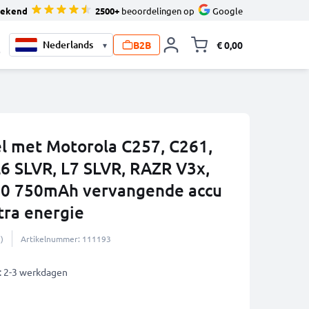
tekend
2500+
beoordelingen op
Google
B2B
€ 0,00
▾
Knevel minicart,
0
el met Motorola C257, C261,
L6 SLVR, L7 SLVR, RAZR V3x,
50 750mAh vervangende accu
tra energie
)
Artikelnummer: 111193
: 2-3 werkdagen