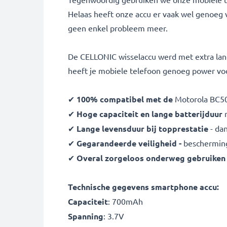
Helaas heeft onze accu er vaak wel genoeg v
geen enkel probleem meer.
De CELLONIC wisselaccu werd met extra lang
heeft je mobiele telefoon genoeg power voo
✔
100% compatibel met de
Motorola BC50 
✔
Hoge capaciteit en lange batterijduur
m
✔
Lange levensduur bij topprestatie
- da
✔
Gegarandeerde veiligheid -
bescherming 
✔
Overal zorgeloos onderweg gebruiken
Technische gegevens smartphone accu:
Capaciteit
: 700mAh
Spanning
: 3.7V