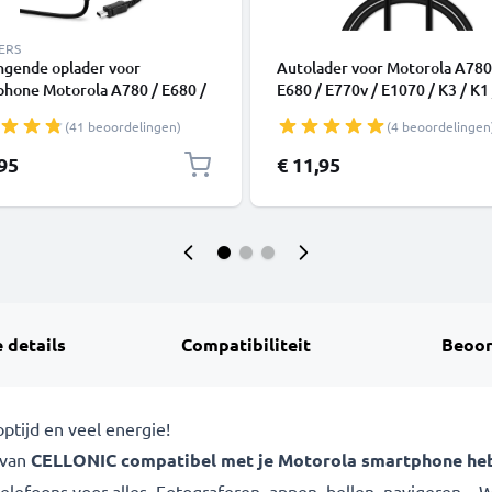
ERS
ngende oplader voor
Autolader voor Motorola A780
phone Motorola A780 / E680 /
E680 / E770v / E1070 / K3 / K1 
/ E1070 / K3 / L9 SLVR / L2
SLVR / L2 SLVR smartphone - 1
(41 beoordelingen)
(4 beoordelingen
 L6 SLVR Camera charger 1A /
5V, 1A / 1000mA Car Oplader
A oplaadstation 1.1m
Oplaadkabel Mobiele Telefoo
,95
€ 11,95
toestel
 details
Compatibiliteit
Beoor
ptijd en veel energie!
 van
CELLONIC compatibel met je
Motorola smartphone
heb
efoons voor alles. Fotograferen, appen, bellen, navigeren... 