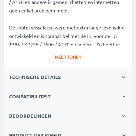
/ A170 en andere is gamen, chatten en internetten
geen enkel probleem meer.
De subtel wisselaccu werd met extra lange levensduur
ontwikkeld en is compatibel met de LG voor de LG
T385 / KP235 / T500 / A170 en andere. Zo heeft je
mobiele telefoon genoeg power voor die langdurige
MEER TONEN
videochat.
TECHNISCHE DETAILS
✔
100% compatibel met de
LG LGIP-531A batterij
✔
Hoge capaciteit en lange batterijduur
met een
capaciteit van 800mAh
COMPATIBILITEIT
✔
Lange levensduur bij topprestatie
- dankzij de
modernste lithiumtechnologie zonder memory effect
BEOORDELINGEN
✔
Gegarandeerde veiligheid -
bescherming tegen
kortsluiting, overhitting en overspanning
PRODUCT VEILIGHEID