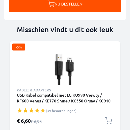
NU BESTELLEN
Misschien vindt u dit ook leuk
-5%
KABELS & ADAPTERS
USB Kabel compatibel met LG KU990 Viewty /
KF600 Venus / KE770 Shine / KC550 Orsay / KC910
Renoir / KG320s - 1m Oplaadkabel Datakabel
(39 beoordelingen)
smartphone zwart
Speciale prijs
€ 6,60
Normale prijs
€ 6,95