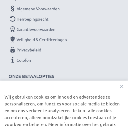
waar het bij hoogwaardige producten op aankomt.
Algemene Voorwaarden
Daarom verlenen wij een garantie van 36 maanden!
Herroepingsrecht
Garantievoorwaarden
Veiligheid & Certificeringen
Privacybeleid
Colofon
ONZE BETAALOPTIES
×
Wij gebruiken cookies om inhoud en advertenties te
ONZE VERZENDPARTNERS
personaliseren, om functies voor sociale media te bieden
en om ons verkeer te analyseren. Je kunt alle cookies
accepteren, alleen noodzakelijke cookies toestaan of je
© subtel.nl 2026
voorkeuren beheren. Meer informatie over het gebruik
Alle prijzen zijn inclusief btw en exclusief verzendkosten.