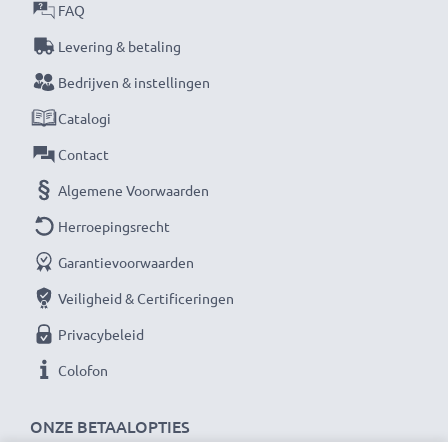
★ 3 jaar garantie ★
FAQ
Als internationale speciaalzaak sinds 2004 weten wij,
Levering & betaling
waar het bij hoogwaardige producten op aankomt.
Bedrijven & instellingen
Daarom verlenen wij een garantie van 36 maanden!
Catalogi
Contact
Algemene Voorwaarden
Herroepingsrecht
Garantievoorwaarden
Veiligheid & Certificeringen
Privacybeleid
Colofon
ONZE BETAALOPTIES