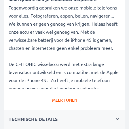
Tegenwoordig gebruiken we onze mobiele telefoons
voor alles. Fotograferen, appen, bellen, navigeren...
We kunnen er geen genoeg van krijgen. Helaas heeft
onze accu er vaak wel genoeg van. Met de
verwisselbare batterij voor de iPhone 4S is gamen,
chatten en internetten geen enkel probleem meer.
De CELLONIC wisselaccu werd met extra lange
levensduur ontwikkeld en is compatibel met de Apple
voor de iPhone 4S . Zo heeft je mobiele telefoon
genoeg power voor die langdurige videochat.
MEER TONEN
✔
100% compatibel met de
Apple 616-0579 batterij
✔
Hoge capaciteit en lange batterijduur
met een
TECHNISCHE DETAILS
capaciteit van 1350mAh