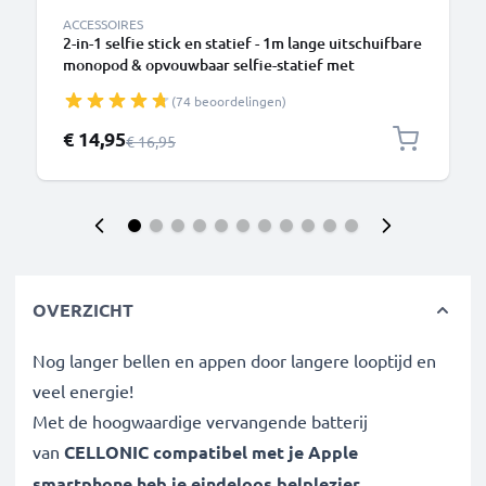
ACCESSOIRES
2-in-1 selfie stick en statief - 1m lange uitschuifbare
monopod & opvouwbaar selfie-statief met
Bluetooth afstandsbediening voor telefoon, camera
(74 beoordelingen)
- compatibel met iPhone, GoPro, Android & meer –
Zwart
Speciale prijs
€ 14,95
Normale prijs
€ 16,95
OVERZICHT
Nog langer bellen en appen door langere looptijd en
veel energie!
Met de hoogwaardige vervangende batterij
van
CELLONIC compatibel met je
Apple
smartphone
heb je eindeloos belplezier.