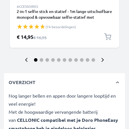
ACCESSOIRES
2-in-1 selfie stick en statief - 1m lange uitschuifbare
monopod & opvouwbaar selfie-statief met
Bluetooth afstandsbediening voor telefoon, camera
(74 beoordelingen)
- compatibel met iPhone, GoPro, Android & meer –
Zwart
Speciale prijs
€ 14,95
Normale prijs
€ 16,95
OVERZICHT
Nog langer bellen en appen door langere looptijd en
veel energie!
Met de hoogwaardige vervangende batterij
van
CELLONIC compatibel met je
Doro PhoneEasy
smartphone
heb je eindeloos belplezier.