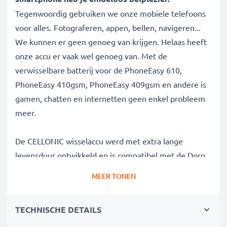
Tegenwoordig gebruiken we onze mobiele telefoons
voor alles. Fotograferen, appen, bellen, navigeren...
We kunnen er geen genoeg van krijgen. Helaas heeft
onze accu er vaak wel genoeg van. Met de
verwisselbare batterij voor de PhoneEasy 610,
PhoneEasy 410gsm, PhoneEasy 409gsm en andere is
gamen, chatten en internetten geen enkel probleem
meer.
De CELLONIC wisselaccu werd met extra lange
levensduur ontwikkeld en is compatibel met de Doro
PhoneEasy voor de PhoneEasy 610, PhoneEasy
MEER TONEN
410gsm, PhoneEasy 409gsm en andere. Zo heeft je
mobiele telefoon genoeg power voor die langdurige
TECHNISCHE DETAILS
videochat.